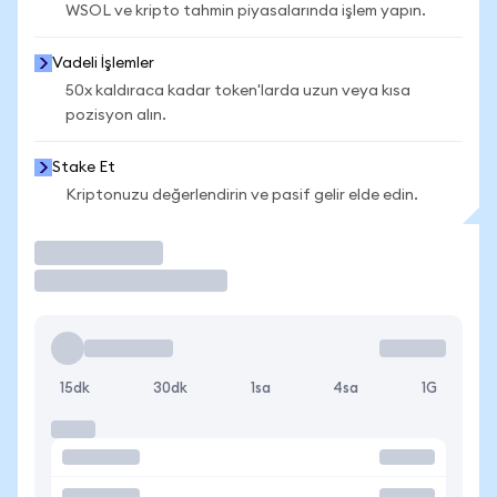
WSOL ve kripto tahmin piyasalarında işlem yapın.
Vadeli İşlemler
50x kaldıraca kadar token'larda uzun veya kısa
pozisyon alın.
Stake Et
Kriptonuzu değerlendirin ve pasif gelir elde edin.
İşlem Yap
15dk
30dk
1sa
4sa
1G