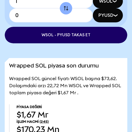
WSOL
PYUSD
WSOL - PYUSD TAKAS ET
Wrapped SOL piyasa son durumu
Wrapped SOL güncel fiyatı WSOL başına $73,62.
Dolaşımdaki arzı 22,72 Mn WSOL ve Wrapped SOL
toplam piyasa değeri $1,67 Mr .
PIYASA DEĞERI
$1,67 Mr
İŞLEM HACMI
(24S)
$170,23 Mn