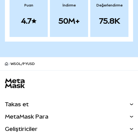
Puan
İndirme
Değerlendirme
4.7
50M+
75.8K
WSOL/PYUSD
MetaMask site alt bilgisi
Takas et
Takas İşlemleri
MetaMask Para
Tahmin Et
YENİ
Kripto Al
Geliştiriciler
Perps
YENİ
MetaMask Kart
Dökümantasyon