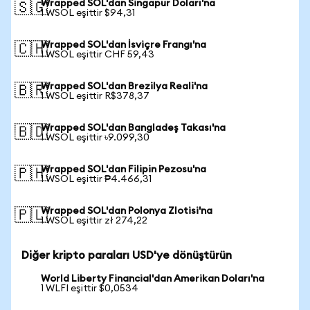
Wrapped SOL'dan Singapur Doları'na
🇸🇬
1 WSOL eşittir $94,31
Wrapped SOL'dan İsviçre Frangı'na
🇨🇭
1 WSOL eşittir CHF 59,43
Wrapped SOL'dan Brezilya Reali'na
🇧🇷
1 WSOL eşittir R$378,37
Wrapped SOL'dan Bangladeş Takası'na
🇧🇩
1 WSOL eşittir ৳9.099,30
Wrapped SOL'dan Filipin Pezosu'na
🇵🇭
1 WSOL eşittir ₱4.466,31
Wrapped SOL'dan Polonya Zlotisi'na
🇵🇱
1 WSOL eşittir zł 274,22
Diğer kripto paraları USD'ye dönüştürün
World Liberty Financial'dan Amerikan Doları'na
1 WLFI eşittir $0,0534