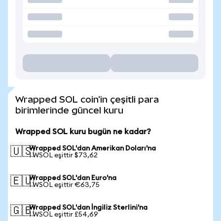
Wrapped SOL coin'in çeşitli para
birimlerinde güncel kuru
Wrapped SOL kuru bugün ne kadar?
Wrapped SOL'dan Amerikan Doları'na
🇺🇸
1 WSOL eşittir $73,62
Wrapped SOL'dan Euro'na
🇪🇺
1 WSOL eşittir €63,75
Wrapped SOL'dan İngiliz Sterlini'na
🇬🇧
1 WSOL eşittir £54,69