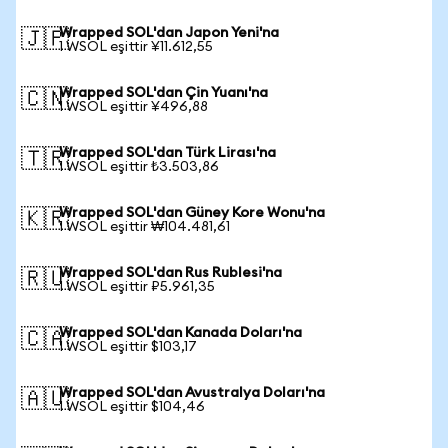
Wrapped SOL'dan Japon Yeni'na
🇯🇵
1 WSOL eşittir ¥11.612,55
Wrapped SOL'dan Çin Yuanı'na
🇨🇳
1 WSOL eşittir ¥496,88
Wrapped SOL'dan Türk Lirası'na
🇹🇷
1 WSOL eşittir ₺3.503,86
Wrapped SOL'dan Güney Kore Wonu'na
🇰🇷
1 WSOL eşittir ₩104.481,61
Wrapped SOL'dan Rus Rublesi'na
🇷🇺
1 WSOL eşittir ₽5.961,35
Wrapped SOL'dan Kanada Doları'na
🇨🇦
1 WSOL eşittir $103,17
Wrapped SOL'dan Avustralya Doları'na
🇦🇺
1 WSOL eşittir $104,46