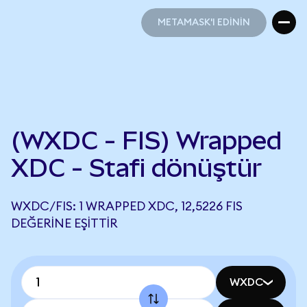
METAMASK'I EDİNİN
METAMASK'I EDİNİN
(WXDC - FIS) Wrapped
XDC - Stafi dönüştür
WXDC/FIS: 1 WRAPPED XDC, 12,5226 FIS
DEĞERINE EŞITTIR
WXDC