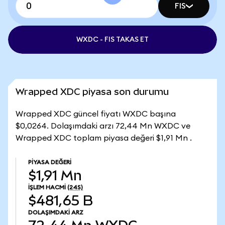
FIS
WXDC - FIS TAKAS ET
Wrapped XDC piyasa son durumu
Wrapped XDC güncel fiyatı WXDC başına
$0,0264. Dolaşımdaki arzı 72,44 Mn WXDC ve
Wrapped XDC toplam piyasa değeri $1,91 Mn .
PIYASA DEĞERI
$1,91 Mn
İŞLEM HACMI
(24S)
$481,65 B
DOLAŞIMDAKI ARZ