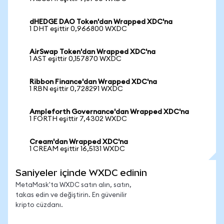
dHEDGE DAO Token'dan Wrapped XDC'na
1 DHT eşittir 0,966800 WXDC
AirSwap Token'dan Wrapped XDC'na
1 AST eşittir 0,157870 WXDC
Ribbon Finance'dan Wrapped XDC'na
1 RBN eşittir 0,728291 WXDC
Ampleforth Governance'dan Wrapped XDC'na
1 FORTH eşittir 7,4302 WXDC
Cream'dan Wrapped XDC'na
1 CREAM eşittir 16,5131 WXDC
Saniyeler içinde WXDC edinin
MetaMask'ta WXDC satın alın, satın,
takas edin ve değiştirin. En güvenilir
kripto cüzdanı.