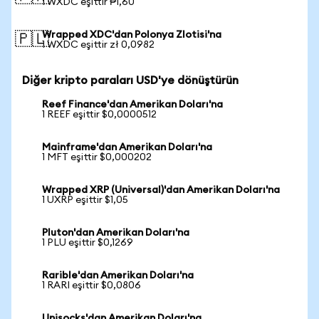
1 WXDC eşittir ₱1,60
Wrapped XDC'dan Polonya Zlotisi'na
🇵🇱
1 WXDC eşittir zł 0,0982
Diğer kripto paraları USD'ye dönüştürün
Reef Finance'dan Amerikan Doları'na
1 REEF eşittir $0,0000512
Mainframe'dan Amerikan Doları'na
1 MFT eşittir $0,000202
Wrapped XRP (Universal)'dan Amerikan Doları'na
1 UXRP eşittir $1,05
Pluton'dan Amerikan Doları'na
1 PLU eşittir $0,1269
Rarible'dan Amerikan Doları'na
1 RARI eşittir $0,0806
Unisocks'dan Amerikan Doları'na