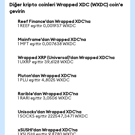
Diğer kripto coinleri Wrapped XDC (WXDC) coin'e
çevirin
Reef Finance'dan Wrapped XDC'na
1 REEF eşittir 0,001937 WXDC
Mainframe'dan Wrapped XDC'na
1 MFT eşittir 0,007638 WXDC
Wrapped XRP (Universal)'dan Wrapped XDC'na
1 UXRP eşittir 39,6128 WXDC
Pluton'dan Wrapped XDC'na
1 PLU eşittir 4,8025 WXDC
Rarible'dan Wrapped XDC'na
1 RARI eşittir 3,0506 WXDC
Unisocks'dan Wrapped XDC'na
1 SOCKS eşittir 222547,3471 WXDC
xSUSHI'dan Wrapped XDC'na
1 XSUSHI eşittir 9,8780 WXDC