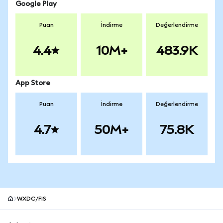
Google Play
Puan
İndirme
Değerlendirme
4.4
10M+
483.9K
App Store
Puan
İndirme
Değerlendirme
4.7
50M+
75.8K
WXDC/FIS
MetaMask site alt bilgisi