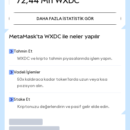
72,44 Mn
WXDC
DAHA FAZLA İSTATİSTİK GÖR
DAHA FAZLA İSTATİSTİK GÖR
MetaMask'ta WXDC ile neler yapılır
Tahmin Et
WXDC ve kripto tahmin piyasalarında işlem yapın.
Vadeli İşlemler
50x kaldıraca kadar token'larda uzun veya kısa
pozisyon alın.
Stake Et
Kriptonuzu değerlendirin ve pasif gelir elde edin.
İşlem Yap