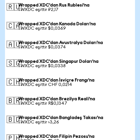
Wrapped XDC'dan Rus Rublesi'na
🇷🇺
1 WXDC eşittir ₽2,17
Wrapped XDC'dan Kanada Doları'na
🇨🇦
1 WXDC eşittir $0,0369
Wrapped XDC'dan Avustralya Doları'na
🇦🇺
1 WXDC eşittir $0,0374
Wrapped XDC'dan Singapur Doları'na
🇸🇬
1 WXDC eşittir $0,0338
Wrapped XDC'dan İsviçre Frangı'na
🇨🇭
1 WXDC eşittir CHF 0,0214
Wrapped XDC'dan Brezilya Reali'na
🇧🇷
1 WXDC eşittir R$0,1347
Wrapped XDC'dan Bangladeş Takası'na
🇧🇩
1 WXDC eşittir ৳3,26
Wrapped XDC'dan Filipin Pezosu'na
🇵🇭