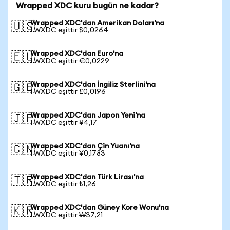
Wrapped XDC kuru bugün ne kadar?
Wrapped XDC'dan Amerikan Doları'na
🇺🇸
1 WXDC eşittir $0,0264
Wrapped XDC'dan Euro'na
🇪🇺
1 WXDC eşittir €0,0229
Wrapped XDC'dan İngiliz Sterlini'na
🇬🇧
1 WXDC eşittir £0,0196
Wrapped XDC'dan Japon Yeni'na
🇯🇵
1 WXDC eşittir ¥4,17
Wrapped XDC'dan Çin Yuanı'na
🇨🇳
1 WXDC eşittir ¥0,1783
Wrapped XDC'dan Türk Lirası'na
🇹🇷
1 WXDC eşittir ₺1,26
Wrapped XDC'dan Güney Kore Wonu'na
🇰🇷
1 WXDC eşittir ₩37,21