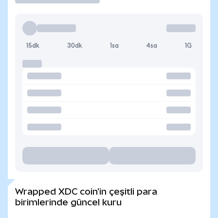
15dk
30dk
1sa
4sa
1G
Wrapped XDC coin'in çeşitli para
birimlerinde güncel kuru