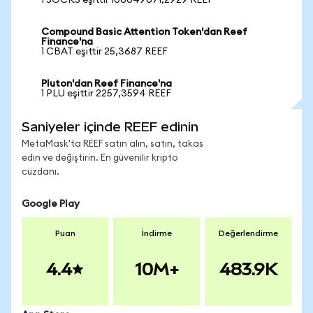
1 SOCKS eşittir 106049671,2929 REEF
Compound Basic Attention Token'dan Reef
Finance'na
1 CBAT eşittir 25,3687 REEF
Pluton'dan Reef Finance'na
1 PLU eşittir 2257,3594 REEF
Saniyeler içinde REEF edinin
MetaMask'ta REEF satın alın, satın, takas
edin ve değiştirin. En güvenilir kripto
cüzdanı.
Google Play
Puan
İndirme
Değerlendirme
4.4
10M+
483.9K