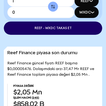
REEF
WXDC
REEF - WXDC TAKAS ET
Reef Finance piyasa son durumu
Reef Finance güncel fiyatı REEF başına
$0,00005476. Dolaşımdaki arzı 37,47 Mr REEF ve
Reef Finance toplam piyasa değeri $2,05 Mn .
PIYASA DEĞERI
$2,05 Mn
İŞLEM HACMI
(24S)
$858,02 B