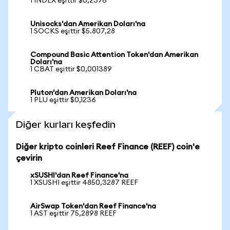
1 INDEX eşittir $0,2376
Unisocks'dan Amerikan Doları'na
1 SOCKS eşittir $5.807,28
Compound Basic Attention Token'dan Amerikan
Doları'na
1 CBAT eşittir $0,001389
Pluton'dan Amerikan Doları'na
1 PLU eşittir $0,1236
Diğer kurları keşfedin
Diğer kripto coinleri Reef Finance (REEF) coin'e
çevirin
xSUSHI'dan Reef Finance'na
1 XSUSHI eşittir 4850,3287 REEF
AirSwap Token'dan Reef Finance'na
1 AST eşittir 75,2898 REEF