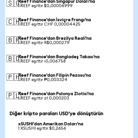
Reef Finance'dan Singapur Doları'na
🇸🇬
1 REEF eşittir $0,00006999
Reef Finance'dan İsviçre Frangı'na
🇨🇭
1 REEF eşittir CHF 0,00004425
Reef Finance'dan Brezilya Reali'na
🇧🇷
1 REEF eşittir R$0,000279
Reef Finance'dan Bangladeş Takası'na
🇧🇩
1 REEF eşittir ৳0,006758
Reef Finance'dan Filipin Pezosu'na
🇵🇭
1 REEF eşittir ₱0,003324
Reef Finance'dan Polonya Zlotisi'na
🇵🇱
1 REEF eşittir zł 0,000203
Diğer kripto paraları USD'ye dönüştürün
xSUSHI'dan Amerikan Doları'na
1 XSUSHI eşittir $0,2656