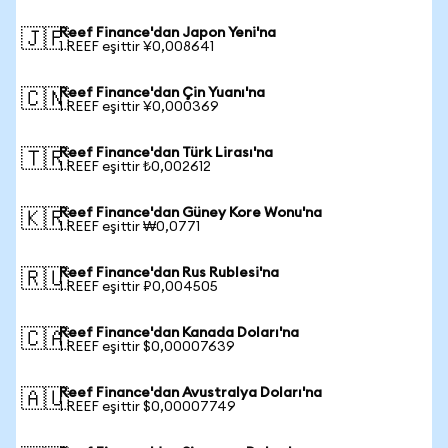
Reef Finance'dan Japon Yeni'na
🇯🇵
1 REEF eşittir ¥0,008641
Reef Finance'dan Çin Yuanı'na
🇨🇳
1 REEF eşittir ¥0,000369
Reef Finance'dan Türk Lirası'na
🇹🇷
1 REEF eşittir ₺0,002612
Reef Finance'dan Güney Kore Wonu'na
🇰🇷
1 REEF eşittir ₩0,0771
Reef Finance'dan Rus Rublesi'na
🇷🇺
1 REEF eşittir ₽0,004505
Reef Finance'dan Kanada Doları'na
🇨🇦
1 REEF eşittir $0,00007639
Reef Finance'dan Avustralya Doları'na
🇦🇺
1 REEF eşittir $0,00007749