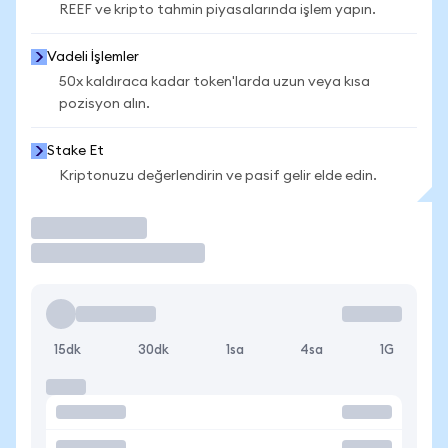
REEF ve kripto tahmin piyasalarında işlem yapın.
Vadeli İşlemler
50x kaldıraca kadar token'larda uzun veya kısa
pozisyon alın.
Stake Et
Kriptonuzu değerlendirin ve pasif gelir elde edin.
İşlem Yap
15dk
30dk
1sa
4sa
1G