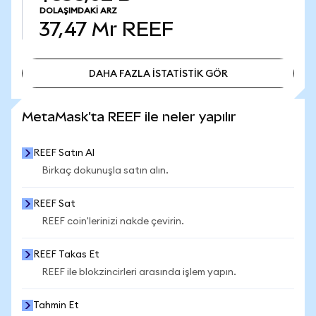
DOLAŞIMDAKI ARZ
37,47 Mr
REEF
DAHA FAZLA İSTATİSTİK GÖR
DAHA FAZLA İSTATİSTİK GÖR
MetaMask'ta REEF ile neler yapılır
REEF Satın Al
Birkaç dokunuşla satın alın.
REEF Sat
REEF coin'lerinizi nakde çevirin.
REEF Takas Et
REEF ile blokzincirleri arasında işlem yapın.
Tahmin Et