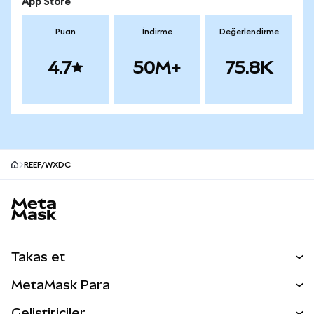
App Store
Puan
İndirme
Değerlendirme
4.7
50M+
75.8K
REEF/WXDC
MetaMask site alt bilgisi
Takas et
Takas İşlemleri
MetaMask Para
Tahmin Et
YENİ
Kripto Al
Geliştiriciler