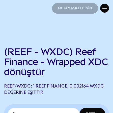
METAMASK'I EDİNİN
METAMASK'I EDİNİN
(REEF - WXDC) Reef
Finance - Wrapped XDC
dönüştür
REEF/WXDC: 1 REEF FINANCE, 0,002164 WXDC
DEĞERINE EŞITTIR