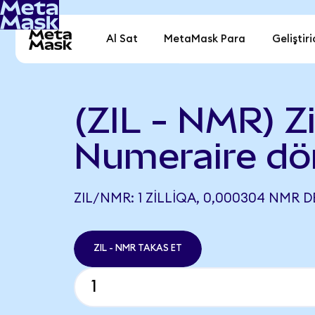
Al Sat
MetaMask Para
Geliştiri
(ZIL - NMR) Zil
Numeraire dö
ZIL/NMR: 1 ZILLIQA, 0,000304 NMR D
ZIL - NMR TAKAS ET