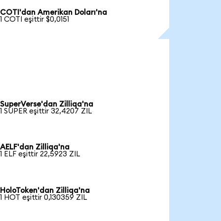
COTI'dan Amerikan Doları'na
1 COTI eşittir $0,0151
SuperVerse'dan Zilliqa'na
1 SUPER eşittir 32,4207 ZIL
AELF'dan Zilliqa'na
1 ELF eşittir 22,5923 ZIL
HoloToken'dan Zilliqa'na
1 HOT eşittir 0,130359 ZIL