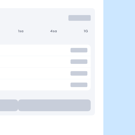
1sa
4sa
1G