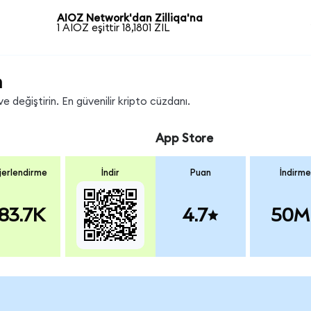
AIOZ Network'dan Zilliqa'na
1 AIOZ eşittir 18,1801 ZIL
n
e değiştirin. En güvenilir kripto cüzdanı.
App Store
erlendirme
İndir
Puan
İndirme
83.7K
4.7
50M