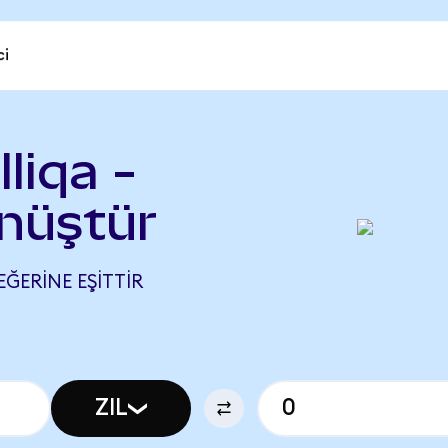
ci
liqa -
nüştür
EĞERINE EŞITTIR
ZIL