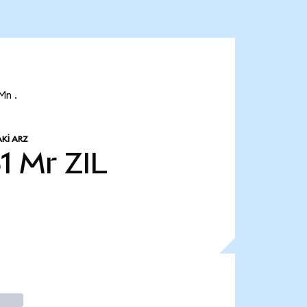
Mn .
KI ARZ
51 Mr
ZIL