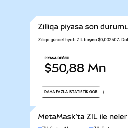
Zilliqa piyasa son durum
Zilliqa güncel fiyatı ZIL başına $0,002607. Do
PIYASA DEĞERI
$50,88 Mn
DAHA FAZLA İSTATİSTİK GÖR
DAHA FAZLA İSTATİSTİK GÖR
MetaMask'ta ZIL ile neler 