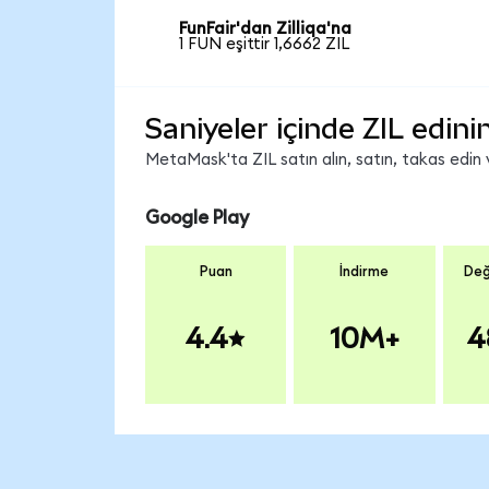
FunFair'dan Zilliqa'na
1 FUN eşittir 1,6662 ZIL
Saniyeler içinde ZIL edini
MetaMask'ta ZIL satın alın, satın, takas edin v
Google Play
Puan
İndirme
Değ
4.4
10M+
4