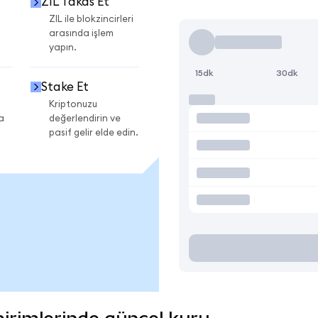
ZIL Takas Et
ZIL ile blokzincirleri
arasında işlem
yapın.
15dk
30dk
Stake Et
Kriptonuzu
a
değerlendirin ve
pasif gelir elde edin.