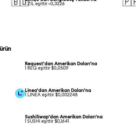
🇧🇩
🇵
1 ZIL eşittir ৳0,3226
ürün
Request'dan Amerikan Doları'na
1 REQ eşittir $0,0509
Linea'dan Amerikan Doları'na
1 LINEA eşittir $0,002248
SushiSwap'dan Amerikan Doları'na
1 SUSHI eşittir $0,1641