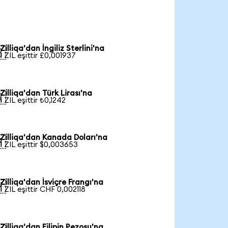
Zilliqa'dan İngiliz Sterlini'na

1 ZIL eşittir £0,001937
Zilliqa'dan Türk Lirası'na

1 ZIL eşittir ₺0,1242
Zilliqa'dan Kanada Doları'na

1 ZIL eşittir $0,003653
Zilliqa'dan İsviçre Frangı'na

1 ZIL eşittir CHF 0,002118
Zilliqa'dan Filipin Pezosu'na