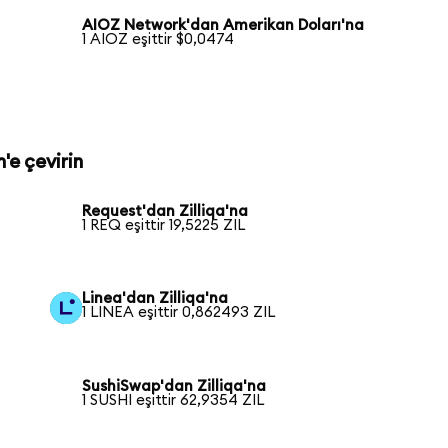
AIOZ Network'dan Amerikan Doları'na
1 AIOZ eşittir $0,0474
n'e çevirin
Request'dan Zilliqa'na
1 REQ eşittir 19,5225 ZIL
Linea'dan Zilliqa'na
1 LINEA eşittir 0,862493 ZIL
SushiSwap'dan Zilliqa'na
1 SUSHI eşittir 62,9354 ZIL