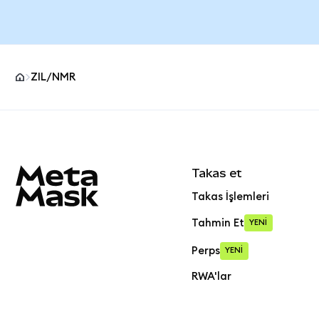
ZIL/NMR
MetaMask site alt bilgisi
Takas et
Takas İşlemleri
Tahmin Et
YENİ
Perps
YENİ
RWA'lar