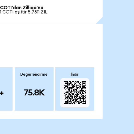
COTI'dan Zilliqa'na
1 COTI eşittir 5,7811 ZIL
Değerlendirme
İndir
+
75.8K