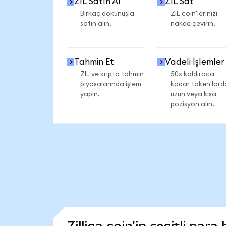
ZIL Satın Al
ZIL Sat
Birkaç dokunuşla
ZIL coin'lerinizi
satın alın.
nakde çevirin.
Tahmin Et
Vadeli İşlemler
ZIL ve kripto tahmin
50x kaldıraca
piyasalarında işlem
kadar token'lard
yapın.
uzun veya kısa
pozisyon alın.