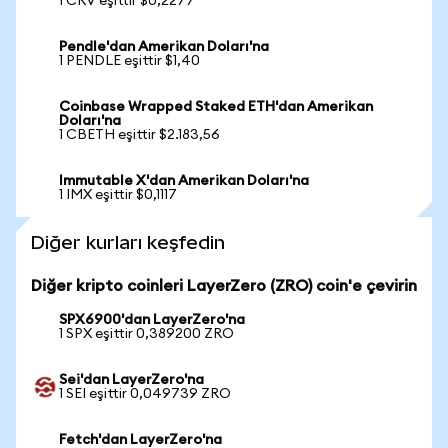
1 CRV eşittir $0,2277
Pendle'dan Amerikan Doları'na
1 PENDLE eşittir $1,40
Coinbase Wrapped Staked ETH'dan Amerikan
Doları'na
1 CBETH eşittir $2.183,56
Immutable X'dan Amerikan Doları'na
1 IMX eşittir $0,1117
Diğer kurları keşfedin
Diğer kripto coinleri LayerZero (ZRO) coin'e çevirin
SPX6900'dan LayerZero'na
1 SPX eşittir 0,389200 ZRO
Sei'dan LayerZero'na
1 SEI eşittir 0,049739 ZRO
Fetch'dan LayerZero'na