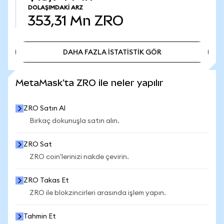
DOLAŞIMDAKI ARZ
353,31 Mn
ZRO
DAHA FAZLA İSTATİSTİK GÖR
DAHA FAZLA İSTATİSTİK GÖR
MetaMask'ta ZRO ile neler yapılır
ZRO Satın Al
Birkaç dokunuşla satın alın.
ZRO Sat
ZRO coin'lerinizi nakde çevirin.
ZRO Takas Et
ZRO ile blokzincirleri arasında işlem yapın.
Tahmin Et