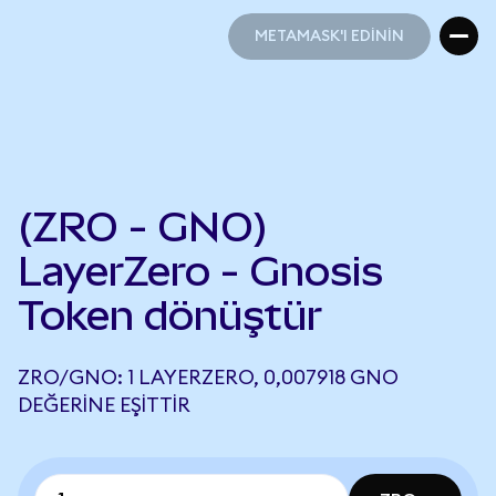
METAMASK'I EDİNİN
METAMASK'I EDİNİN
(ZRO - GNO)
LayerZero - Gnosis
Token dönüştür
ZRO/GNO: 1 LAYERZERO, 0,007918 GNO
DEĞERINE EŞITTIR