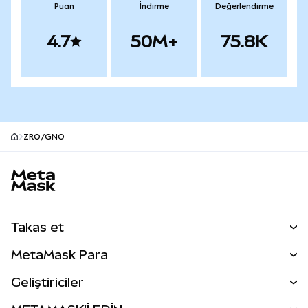
Puan
İndirme
Değerlendirme
4.7
50M+
75.8K
ZRO/GNO
MetaMask site alt bilgisi
Takas et
Takas İşlemleri
MetaMask Para
Tahmin Et
YENİ
Kripto Al
Geliştiriciler
Perps
YENİ
MetaMask Kart
Dökümantasyon