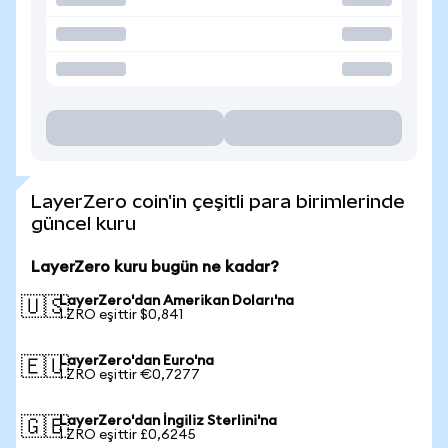
LayerZero coin'in çeşitli para birimlerinde
güncel kuru
LayerZero kuru bugün ne kadar?
LayerZero'dan Amerikan Doları'na
🇺🇸
1 ZRO eşittir $0,841
LayerZero'dan Euro'na
🇪🇺
1 ZRO eşittir €0,7277
LayerZero'dan İngiliz Sterlini'na
🇬🇧
1 ZRO eşittir £0,6245