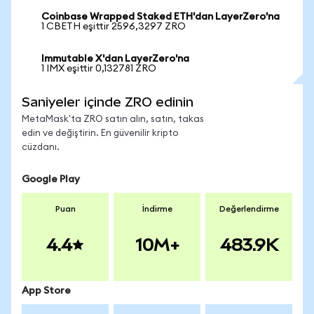
Coinbase Wrapped Staked ETH'dan LayerZero'na
1 CBETH eşittir 2596,3297 ZRO
Immutable X'dan LayerZero'na
1 IMX eşittir 0,132781 ZRO
Saniyeler içinde ZRO edinin
MetaMask'ta ZRO satın alın, satın, takas
edin ve değiştirin. En güvenilir kripto
cüzdanı.
Google Play
Puan
İndirme
Değerlendirme
4.4
10M+
483.9K
App Store