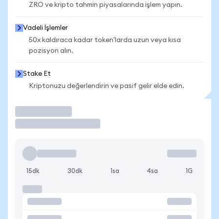
ZRO ve kripto tahmin piyasalarında işlem yapın.
Vadeli İşlemler
50x kaldıraca kadar token'larda uzun veya kısa
pozisyon alın.
Stake Et
Kriptonuzu değerlendirin ve pasif gelir elde edin.
İşlem Yap
15dk
30dk
1sa
4sa
1G