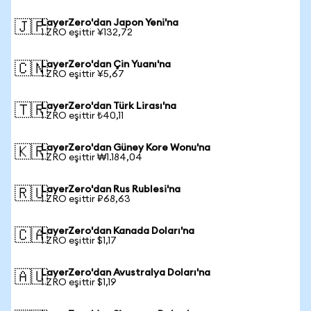
LayerZero'dan Japon Yeni'na
🇯🇵
1 ZRO eşittir ¥132,72
LayerZero'dan Çin Yuanı'na
🇨🇳
1 ZRO eşittir ¥5,67
LayerZero'dan Türk Lirası'na
🇹🇷
1 ZRO eşittir ₺40,11
LayerZero'dan Güney Kore Wonu'na
🇰🇷
1 ZRO eşittir ₩1.184,04
LayerZero'dan Rus Rublesi'na
🇷🇺
1 ZRO eşittir ₽68,63
LayerZero'dan Kanada Doları'na
🇨🇦
1 ZRO eşittir $1,17
LayerZero'dan Avustralya Doları'na
🇦🇺
1 ZRO eşittir $1,19