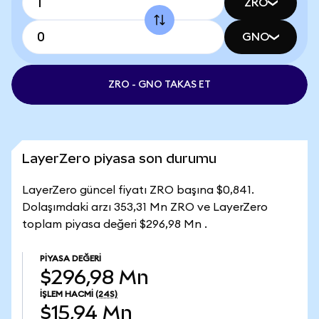
ZRO
GNO
ZRO - GNO TAKAS ET
LayerZero piyasa son durumu
LayerZero güncel fiyatı ZRO başına $0,841.
Dolaşımdaki arzı 353,31 Mn ZRO ve LayerZero
toplam piyasa değeri $296,98 Mn .
PIYASA DEĞERI
$296,98 Mn
İŞLEM HACMI
(24S)
$15,94 Mn