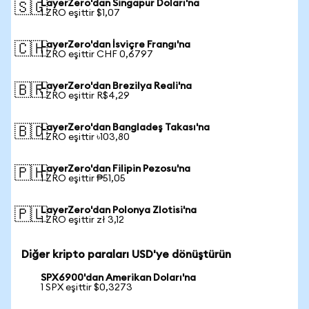
LayerZero'dan Singapur Doları'na
🇸🇬
1 ZRO eşittir $1,07
LayerZero'dan İsviçre Frangı'na
🇨🇭
1 ZRO eşittir CHF 0,6797
LayerZero'dan Brezilya Reali'na
🇧🇷
1 ZRO eşittir R$4,29
LayerZero'dan Bangladeş Takası'na
🇧🇩
1 ZRO eşittir ৳103,80
LayerZero'dan Filipin Pezosu'na
🇵🇭
1 ZRO eşittir ₱51,05
LayerZero'dan Polonya Zlotisi'na
🇵🇱
1 ZRO eşittir zł 3,12
Diğer kripto paraları USD'ye dönüştürün
SPX6900'dan Amerikan Doları'na
1 SPX eşittir $0,3273