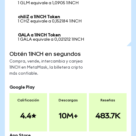
1 GLM equivale a 1,0905 1INCH
chiliZ a 1INCH Token
1 CHZ equivale a 0,152184 1INCH
GALA a 1INCH Token
1 GALA equivale a 0,021212 1INCH
Obtén 1INCH en segundos
Compra, vende, intercambia y canjea
1INCH en MetaMask, la billetera cripto
más confiable.
Google Play
Calificación
Descargas
Reseñas
4.4
10M+
483.7K
App Store