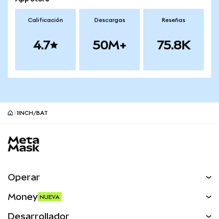
Calificación
Descargas
Reseñas
4.7
50M+
75.8K
1INCH/BAT
Pie de página del sitio MetaMask
Operar
Canjear
Money
NUEVA
Predecir
NUEVA
Comprar
Desarrollador