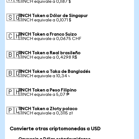
1 1INCH equivale a 0,1187 $
1INCH Token a Dólar de Singapur
🇸🇬
1 1INCH equivale a 0,1071 $
1INCH Token a Franco Suizo
🇨🇭
1 1INCH equivale a 0,0675 CHF
1INCH Token a Real brasileño
🇧🇷
1 1INCH equivale a 0,4298 R$
1INCH Token a Taka de Bangladés
🇧🇩
1 1INCH equivale a 10,34 ৳
1INCH Token a Peso Filipino
🇵🇭
1 1INCH equivale a 5,07 ₱
1INCH Token a Złoty polaco
🇵🇱
1 1INCH equivale a 0,3115 zł
Convierte otras criptomonedas a USD