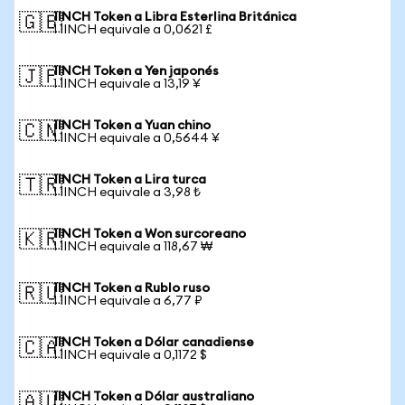
1INCH Token a Libra Esterlina Británica
🇬🇧
1 1INCH equivale a 0,0621 £
1INCH Token a Yen japonés
🇯🇵
1 1INCH equivale a 13,19 ¥
1INCH Token a Yuan chino
🇨🇳
1 1INCH equivale a 0,5644 ¥
1INCH Token a Lira turca
🇹🇷
1 1INCH equivale a 3,98 ₺
1INCH Token a Won surcoreano
🇰🇷
1 1INCH equivale a 118,67 ₩
1INCH Token a Rublo ruso
🇷🇺
1 1INCH equivale a 6,77 ₽
1INCH Token a Dólar canadiense
🇨🇦
1 1INCH equivale a 0,1172 $
1INCH Token a Dólar australiano
🇦🇺