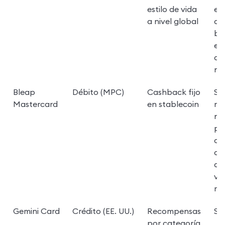
estilo de vida 
en 
a nivel global
au
ben
est
adi
niv
Bleap 
Débito (MPC)
Cashback fijo 
Sin
Mastercard
en stablecoin
men
niv
pri
co
div
au
var
re
Gemini Card
Crédito (EE. UU.)
Recompensas 
Si
por categoría 