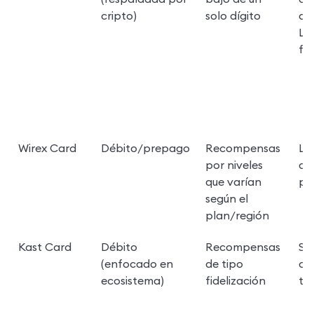
cripto)
solo dígito
de
LTV
fid
Wirex Card
Débito/prepago
Recompensas 
La
por niveles 
de 
que varían 
pl
según el 
plan/región
Kast Card
Débito 
Recompensas 
Se 
(enfocado en 
de tipo 
co
ecosistema)
fidelización
to