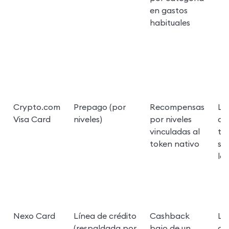
en gastos 
habituales
Crypto.com 
Prepago (por 
Recompensas 
La
Visa Card
niveles)
por niveles 
de 
vinculadas al 
tar
token nativo
seg
la 
Nexo Card
Línea de crédito 
Cashback 
Los
(respaldada por 
bajo de un 
co