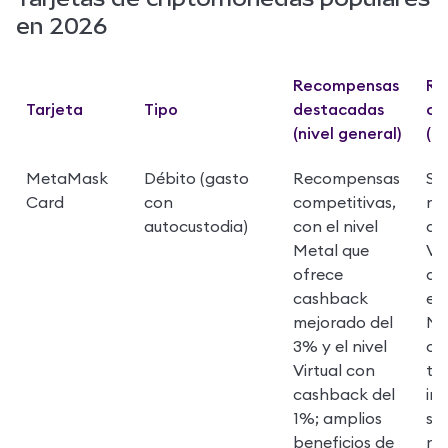
en 2026
Recompensas 
Re
Tarjeta
Tipo
destacadas 
co
(nivel general)
(ni
MetaMask 
Débito (gasto 
Recompensas 
Sin
Card
con 
competitivas, 
men
autocustodia)
con el nivel 
anu
Metal que 
Vir
ofrece 
anu
cashback 
en 
mejorado del 
Me
3% y el nivel 
ob
Virtual con 
tr
cashback del 
int
1%; amplios 
sin
beneficios de 
ret