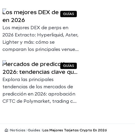
acceden a swaps, perps,
Los mejores DEX de perps
mercados de predicción, LP y
GUÍAS
en 2026
más en cadenas EVM e
Hyperliquid, con reglas definidas
Los mejores DEX de perps en
por el usuario.
2026 Extracto: Hyperliquid, Aster,
Lighter y más: cómo se
comparan los principales venues
de perps onchain en volumen,
Mercados de predicción en
comisiones y diseño.
GUÍAS
2026: tendencias clave que
redefinen el pronóstico, el
Explora las principales
trading y la regulación
tendencias de los mercados de
predicción en 2026: aprobación
CFTC de Polymarket, trading con
IA, contratos deportivos,
regulaciones globales y más.
Noticias
Guides
Las Mejores Tarjetas Crypto En 2026