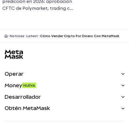
predicción en 2026: aprobación
CFTC de Polymarket, trading con
IA, contratos deportivos,
regulaciones globales y más.
Noticias
Latest
Cómo Vender Cripto Por Dinero Con MetaMask
Pie de página del sitio MetaMask
Operar
Canjear
Money
NUEVA
Predecir
NUEVA
Comprar
Desarrollador
Perps
NUEVA
Tarjeta
Ver los documentos
Obtén MetaMask
Activos del mundo real
mUSD
NUEVA
Panel
Obtén Metamask
Ganar
Kit de cuentas inteligentes
Escudo de transacciones