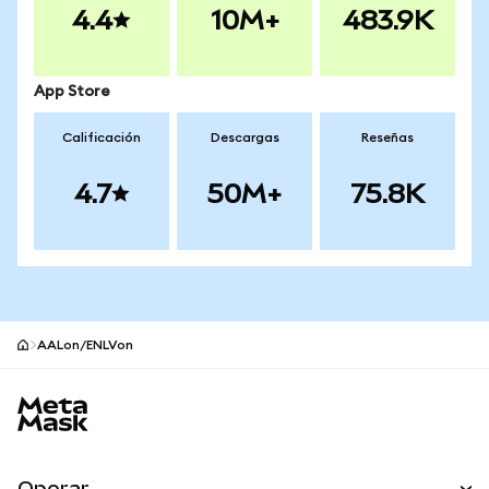
4.4
10M+
483.9K
App Store
Calificación
Descargas
Reseñas
4.7
50M+
75.8K
AALon/ENLVon
Pie de página del sitio MetaMask
Operar