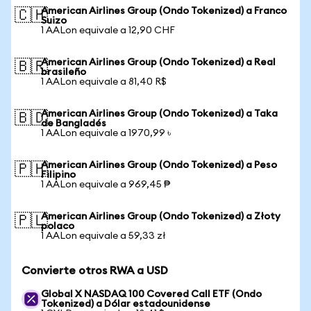
American Airlines Group (Ondo Tokenized) a Franco
🇨🇭
Suizo
1 AALon equivale a 12,90 CHF
American Airlines Group (Ondo Tokenized) a Real
🇧🇷
brasileño
1 AALon equivale a 81,40 R$
American Airlines Group (Ondo Tokenized) a Taka
🇧🇩
de Bangladés
1 AALon equivale a 1970,99 ৳
American Airlines Group (Ondo Tokenized) a Peso
🇵🇭
Filipino
1 AALon equivale a 969,45 ₱
American Airlines Group (Ondo Tokenized) a Złoty
🇵🇱
polaco
1 AALon equivale a 59,33 zł
Convierte otros RWA a USD
Global X NASDAQ 100 Covered Call ETF (Ondo
Tokenized) a Dólar estadounidense