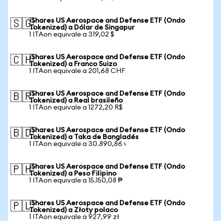
iShares US Aerospace and Defense ETF (Ondo
🇸🇬
Tokenized) a Dólar de Singapur
1 ITAon equivale a 319,02 $
iShares US Aerospace and Defense ETF (Ondo
🇨🇭
Tokenized) a Franco Suizo
1 ITAon equivale a 201,68 CHF
iShares US Aerospace and Defense ETF (Ondo
🇧🇷
Tokenized) a Real brasileño
1 ITAon equivale a 1272,20 R$
iShares US Aerospace and Defense ETF (Ondo
🇧🇩
Tokenized) a Taka de Bangladés
1 ITAon equivale a 30.890,86 ৳
iShares US Aerospace and Defense ETF (Ondo
🇵🇭
Tokenized) a Peso Filipino
1 ITAon equivale a 15.150,08 ₱
iShares US Aerospace and Defense ETF (Ondo
🇵🇱
Tokenized) a Złoty polaco
1 ITAon equivale a 927,99 zł