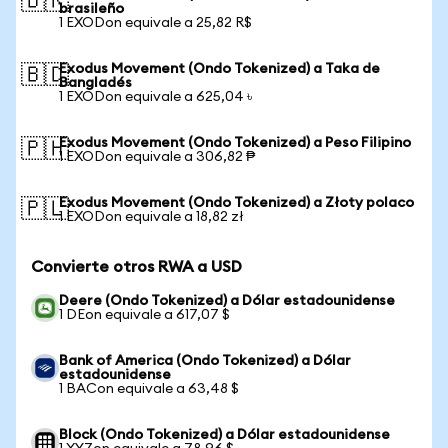
🇧🇷
brasileño
1 EXODon equivale a 25,82 R$
Exodus Movement (Ondo Tokenized) a Taka de
🇧🇩
Bangladés
1 EXODon equivale a 625,04 ৳
Exodus Movement (Ondo Tokenized) a Peso Filipino
🇵🇭
1 EXODon equivale a 306,82 ₱
Exodus Movement (Ondo Tokenized) a Złoty polaco
🇵🇱
1 EXODon equivale a 18,82 zł
Convierte otros RWA a USD
Deere (Ondo Tokenized) a Dólar estadounidense
1 DEon equivale a 617,07 $
Bank of America (Ondo Tokenized) a Dólar
estadounidense
1 BACon equivale a 63,48 $
Block (Ondo Tokenized) a Dólar estadounidense