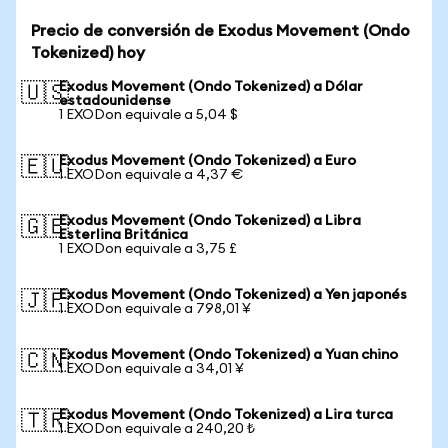
Precio de conversión de Exodus Movement (Ondo
Tokenized) hoy
Exodus Movement (Ondo Tokenized) a Dólar
🇺🇸
estadounidense
1 EXODon equivale a 5,04 $
Exodus Movement (Ondo Tokenized) a Euro
🇪🇺
1 EXODon equivale a 4,37 €
Exodus Movement (Ondo Tokenized) a Libra
🇬🇧
Esterlina Británica
1 EXODon equivale a 3,75 £
Exodus Movement (Ondo Tokenized) a Yen japonés
🇯🇵
1 EXODon equivale a 798,01 ¥
Exodus Movement (Ondo Tokenized) a Yuan chino
🇨🇳
1 EXODon equivale a 34,01 ¥
Exodus Movement (Ondo Tokenized) a Lira turca
🇹🇷
1 EXODon equivale a 240,20 ₺