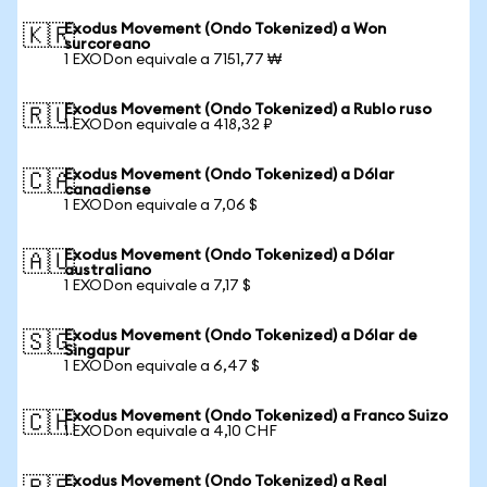
Exodus Movement (Ondo Tokenized) a Won
🇰🇷
surcoreano
1 EXODon equivale a 7151,77 ₩
Exodus Movement (Ondo Tokenized) a Rublo ruso
🇷🇺
1 EXODon equivale a 418,32 ₽
Exodus Movement (Ondo Tokenized) a Dólar
🇨🇦
canadiense
1 EXODon equivale a 7,06 $
Exodus Movement (Ondo Tokenized) a Dólar
🇦🇺
australiano
1 EXODon equivale a 7,17 $
Exodus Movement (Ondo Tokenized) a Dólar de
🇸🇬
Singapur
1 EXODon equivale a 6,47 $
Exodus Movement (Ondo Tokenized) a Franco Suizo
🇨🇭
1 EXODon equivale a 4,10 CHF
Exodus Movement (Ondo Tokenized) a Real