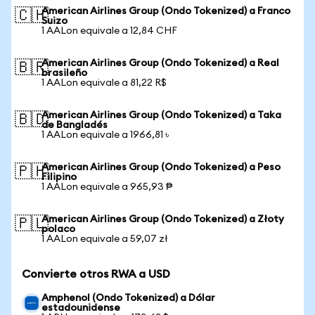
American Airlines Group (Ondo Tokenized) a Franco
🇨🇭
Suizo
1 AALon equivale a 12,84 CHF
American Airlines Group (Ondo Tokenized) a Real
🇧🇷
brasileño
1 AALon equivale a 81,22 R$
American Airlines Group (Ondo Tokenized) a Taka
🇧🇩
de Bangladés
1 AALon equivale a 1966,81 ৳
American Airlines Group (Ondo Tokenized) a Peso
🇵🇭
Filipino
1 AALon equivale a 965,93 ₱
American Airlines Group (Ondo Tokenized) a Złoty
🇵🇱
polaco
1 AALon equivale a 59,07 zł
Convierte otros RWA a USD
Amphenol (Ondo Tokenized) a Dólar
estadounidense