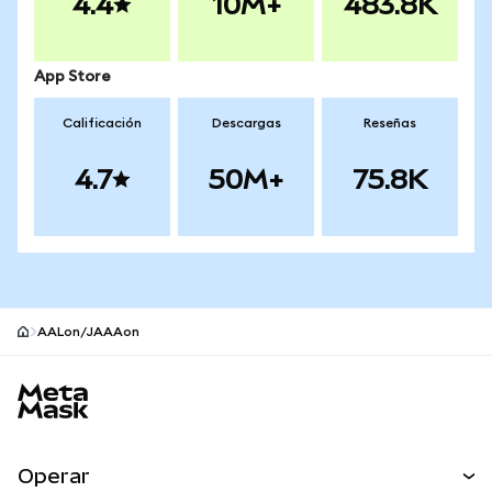
4.4
10M+
483.8K
App Store
Calificación
Descargas
Reseñas
4.7
50M+
75.8K
AALon/JAAAon
Pie de página del sitio MetaMask
Operar