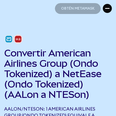
OBTÉN METAMASK
OBTÉN METAMASK
Convertir American
Airlines Group (Ondo
Tokenized) a NetEase
(Ondo Tokenized)
(AALon a NTESon)
AALON/NTESON: 1 AMERICAN AIRLINES
GROUP (ONDO TOKENIZED) EQUIVALE A