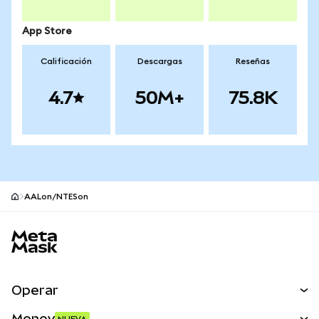
App Store
Calificación
Descargas
Reseñas
4.7
50M+
75.8K
AALon/NTESon
Pie de página del sitio MetaMask
Operar
Canjear
Money
NUEVA