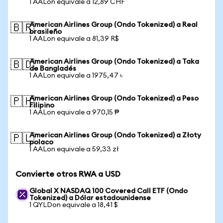
1 AALon equivale a 12,89 CHF
American Airlines Group (Ondo Tokenized) a Real
🇧🇷
brasileño
1 AALon equivale a 81,39 R$
American Airlines Group (Ondo Tokenized) a Taka
🇧🇩
de Bangladés
1 AALon equivale a 1975,47 ৳
American Airlines Group (Ondo Tokenized) a Peso
🇵🇭
Filipino
1 AALon equivale a 970,15 ₱
American Airlines Group (Ondo Tokenized) a Złoty
🇵🇱
polaco
1 AALon equivale a 59,33 zł
Convierte otros RWA a USD
Global X NASDAQ 100 Covered Call ETF (Ondo
Tokenized) a Dólar estadounidense
1 QYLDon equivale a 18,41 $