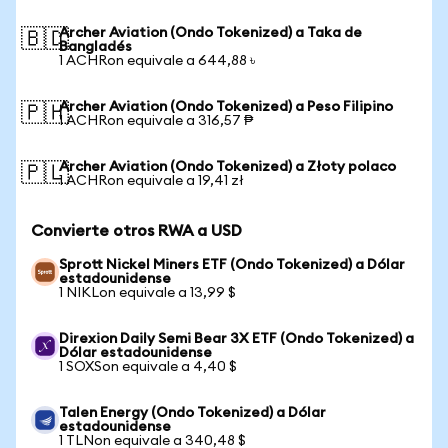
Archer Aviation (Ondo Tokenized) a Taka de
🇧🇩
Bangladés
1 ACHRon equivale a 644,88 ৳
Archer Aviation (Ondo Tokenized) a Peso Filipino
🇵🇭
1 ACHRon equivale a 316,57 ₱
Archer Aviation (Ondo Tokenized) a Złoty polaco
🇵🇱
1 ACHRon equivale a 19,41 zł
Convierte otros RWA a USD
Sprott Nickel Miners ETF (Ondo Tokenized) a Dólar
estadounidense
1 NIKLon equivale a 13,99 $
Direxion Daily Semi Bear 3X ETF (Ondo Tokenized) a
Dólar estadounidense
1 SOXSon equivale a 4,40 $
Talen Energy (Ondo Tokenized) a Dólar
estadounidense
1 TLNon equivale a 340,48 $