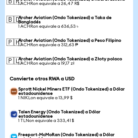
🇧🇷
1 ACHRon equivale a 26,47 R$
Archer Aviation (Ondo Tokenized) a Taka de
🇧🇩
Bangladés
1 ACHRon equivale a 636,53 ৳
Archer Aviation (Ondo Tokenized) a Peso Filipino
🇵🇭
1 ACHRon equivale a 312,63 ₱
Archer Aviation (Ondo Tokenized) a Złoty polaco
🇵🇱
1 ACHRon equivale a 19,17 zł
Convierte otros RWA a USD
Sprott Nickel Miners ETF (Ondo Tokenized) a Dólar
estadounidense
1 NIKLon equivale a 13,99 $
Talen Energy (Ondo Tokenized) a Dólar
estadounidense
1 TLNon equivale a 333,41 $
Freeport-McMoRan (Ondo Tokenized) a Dólar