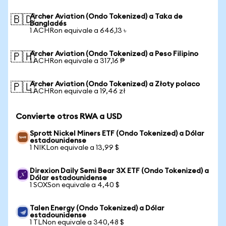
Archer Aviation (Ondo Tokenized) a Taka de
🇧🇩
Bangladés
1 ACHRon equivale a 646,13 ৳
Archer Aviation (Ondo Tokenized) a Peso Filipino
🇵🇭
1 ACHRon equivale a 317,16 ₱
Archer Aviation (Ondo Tokenized) a Złoty polaco
🇵🇱
1 ACHRon equivale a 19,46 zł
Convierte otros RWA a USD
Sprott Nickel Miners ETF (Ondo Tokenized) a Dólar
estadounidense
1 NIKLon equivale a 13,99 $
Direxion Daily Semi Bear 3X ETF (Ondo Tokenized) a
Dólar estadounidense
1 SOXSon equivale a 4,40 $
Talen Energy (Ondo Tokenized) a Dólar
estadounidense
1 TLNon equivale a 340,48 $