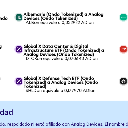
Albemarle (Ondo Tokenized) a Analog
Ondo
Devices (Ondo Tokenized)
1 ALBon equivale a 0,332922 ADIon
g
Global X Data Center & Digital
Infrastructure ETF (Ondo Tokenized) a
Analog Devices (Ondo Tokenized)
1 DTCRon equivale a 0,070643 ADIon
g
Global X Defense Tech ETF (Ondo
Tokenized) a Analog Devices (Ondo
Tokenized)
1 SHLDon equivale a 0,177970 ADIon
idad
do, respaldado ni está afiliado con Analog Devices. El nombre 