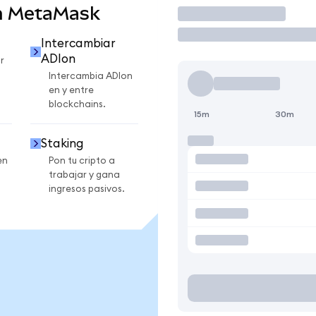
n MetaMask
Operar
Intercambiar
ADIon
r
Intercambia ADIon
en y entre
blockchains.
15m
30m
Staking
en
Pon tu cripto a
trabajar y gana
ingresos pasivos.