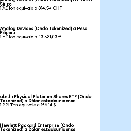
Analog Devices (Ondo Tokenized) a Franco

Suizo
1 ADIon equivale a 314,54 CHF
Analog Devices (Ondo Tokenized) a Peso

Filipino
1 ADIon equivale a 23.631,03 ₱
abrdn Physical Platinum Shares ETF (Ondo
Tokenized) a Dólar estadounidense
1 PPLTon equivale a 158,14 $
Hewlett Packard Enterprise (Ondo
Tokenized) a Dólar estadounidense