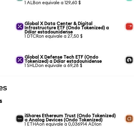
1 ALBon equivale a 129,60 $
Global X Data Center & Digital
Infrastructure ETF (Ondo Tokenized) a
Dólar estadounidense
1 DTCRon equivale a 27,50 $
Global X Defense Tech ETF (Ondo
Tokenized) a Dólar estadounidense
1 SHLDon equivale a 69,28 $
es
s
iShares Ethereum Trust (Ondo Tokenized)
a Analog Devices (Ondo Tokenized)
1 ETHAon equivale a 0,036914 ADIon