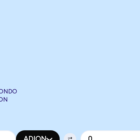
(ONDO
EON
ADION