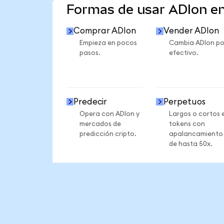
Formas de usar ADIon e
Comprar ADIon
Vender ADIon
Empieza en pocos
Cambia ADIon po
pasos.
efectivo.
Predecir
Perpetuos
Opera con ADIon y
Largos o cortos 
mercados de
tokens con
predicción cripto.
apalancamiento
de hasta 50x.