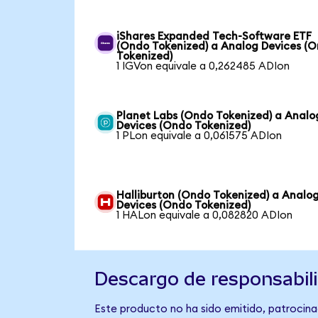
iShares Expanded Tech-Software ETF
(Ondo Tokenized) a Analog Devices (
Tokenized)
1 IGVon equivale a 0,262485 ADIon
Planet Labs (Ondo Tokenized) a Analo
Devices (Ondo Tokenized)
1 PLon equivale a 0,061575 ADIon
Halliburton (Ondo Tokenized) a Analo
Devices (Ondo Tokenized)
1 HALon equivale a 0,082820 ADIon
Descargo de responsabil
Este producto no ha sido emitido, patrocina