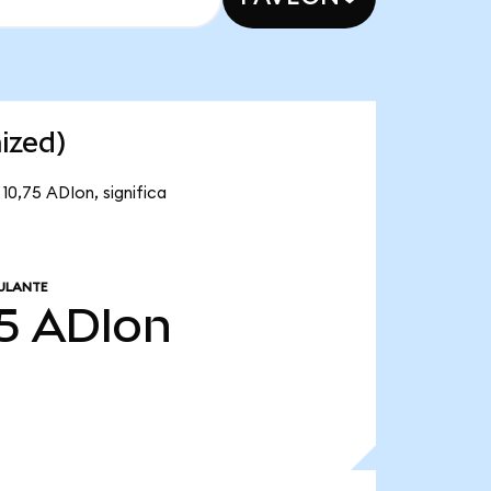
ized)
10,75 ADIon, significa
ULANTE
5
ADIon