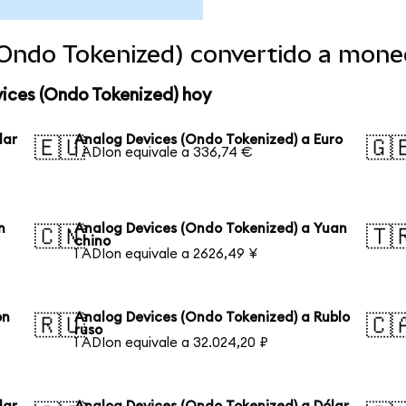
(Ondo Tokenized) convertido a mone
vices (Ondo Tokenized) hoy
lar
Analog Devices (Ondo Tokenized) a Euro
🇪🇺
🇬
1 ADIon equivale a 336,74 €
n
Analog Devices (Ondo Tokenized) a Yuan
🇨🇳
🇹
chino
1 ADIon equivale a 2626,49 ¥
on
Analog Devices (Ondo Tokenized) a Rublo
🇷🇺
🇨
ruso
1 ADIon equivale a 32.024,20 ₽