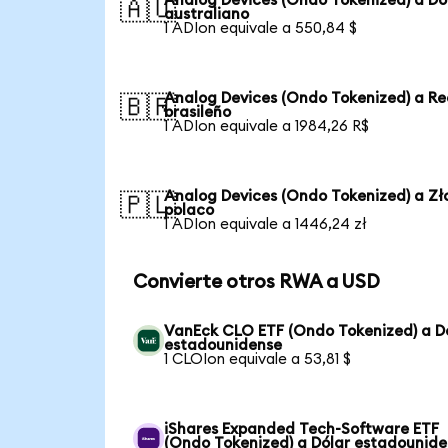
Analog Devices (Ondo Tokenized) a Dó
🇦🇺
australiano
1 ADIon equivale a 550,84 $
Analog Devices (Ondo Tokenized) a Re
🇧🇷
brasileño
1 ADIon equivale a 1984,26 R$
Analog Devices (Ondo Tokenized) a Zł
🇵🇱
polaco
1 ADIon equivale a 1446,24 zł
Convierte otros RWA a USD
VanEck CLO ETF (Ondo Tokenized) a D
estadounidense
1 CLOIon equivale a 53,81 $
iShares Expanded Tech-Software ETF
(Ondo Tokenized) a Dólar estadounid