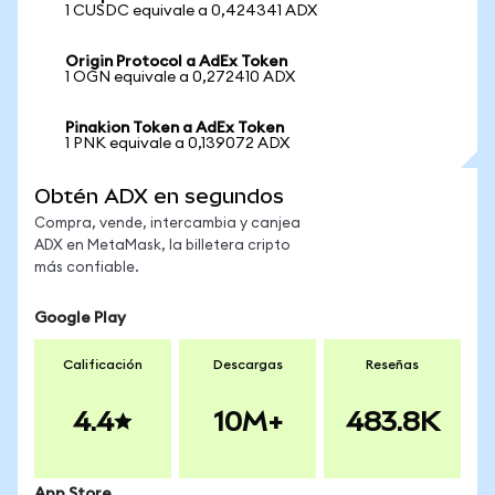
1 CUSDC equivale a 0,424341 ADX
Origin Protocol a AdEx Token
1 OGN equivale a 0,272410 ADX
Pinakion Token a AdEx Token
1 PNK equivale a 0,139072 ADX
Obtén ADX en segundos
Compra, vende, intercambia y canjea
ADX en MetaMask, la billetera cripto
más confiable.
Google Play
Calificación
Descargas
Reseñas
4.4
10M+
483.8K
App Store