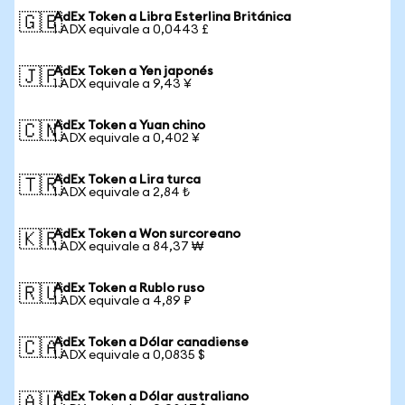
AdEx Token a Libra Esterlina Británica
🇬🇧
1 ADX equivale a 0,0443 £
AdEx Token a Yen japonés
🇯🇵
1 ADX equivale a 9,43 ¥
AdEx Token a Yuan chino
🇨🇳
1 ADX equivale a 0,402 ¥
AdEx Token a Lira turca
🇹🇷
1 ADX equivale a 2,84 ₺
AdEx Token a Won surcoreano
🇰🇷
1 ADX equivale a 84,37 ₩
AdEx Token a Rublo ruso
🇷🇺
1 ADX equivale a 4,89 ₽
AdEx Token a Dólar canadiense
🇨🇦
1 ADX equivale a 0,0835 $
AdEx Token a Dólar australiano
🇦🇺