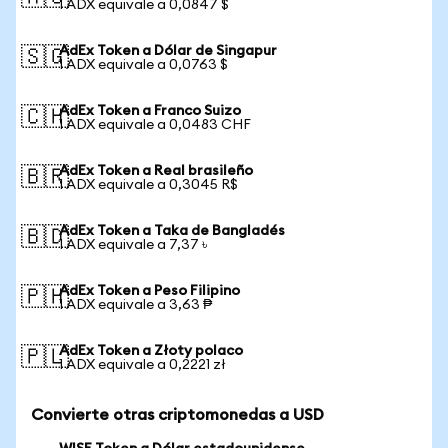
1 ADX equivale a 0,0847 $
AdEx Token a Dólar de Singapur
🇸🇬
1 ADX equivale a 0,0763 $
AdEx Token a Franco Suizo
🇨🇭
1 ADX equivale a 0,0483 CHF
AdEx Token a Real brasileño
🇧🇷
1 ADX equivale a 0,3045 R$
AdEx Token a Taka de Bangladés
🇧🇩
1 ADX equivale a 7,37 ৳
AdEx Token a Peso Filipino
🇵🇭
1 ADX equivale a 3,63 ₱
AdEx Token a Złoty polaco
🇵🇱
1 ADX equivale a 0,2221 zł
Convierte otras criptomonedas a USD