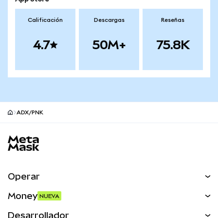
Calificación
Descargas
Reseñas
4.7
50M+
75.8K
ADX/PNK
Pie de página del sitio MetaMask
Operar
Canjear
Money
NUEVA
Predecir
NUEVA
Comprar
Desarrollador