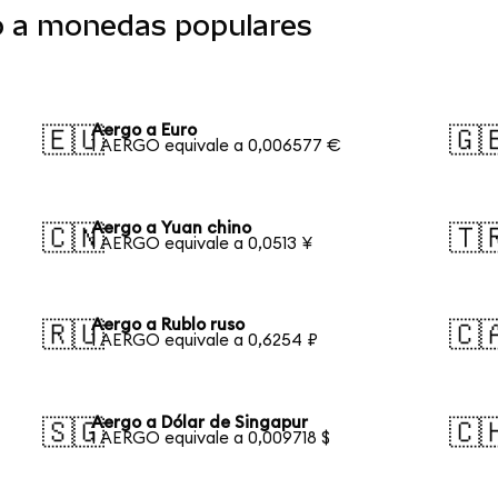
o a monedas populares
Aergo a Euro
🇪🇺
🇬
1 AERGO equivale a 0,006577 €
Aergo a Yuan chino
🇨🇳
🇹
1 AERGO equivale a 0,0513 ¥
Aergo a Rublo ruso
🇷🇺
🇨
1 AERGO equivale a 0,6254 ₽
Aergo a Dólar de Singapur
🇸🇬
🇨
1 AERGO equivale a 0,009718 $