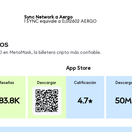
Sync Network a Aergo
1 SYNC equivale a 0,012602 AERGO
os
en MetaMask, la billetera cripto más confiable.
App Store
Reseñas
Descargar
Calificación
Descarg
83.8K
4.7
50M