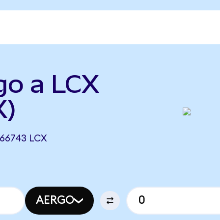
go a LCX
X)
466743 LCX
AERGO