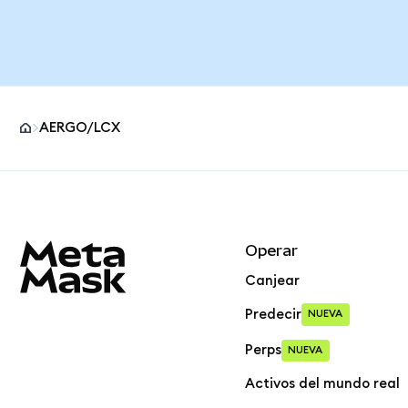
AERGO/LCX
Pie de página del sitio MetaMask
Operar
Canjear
Predecir
NUEVA
Perps
NUEVA
Activos del mundo real