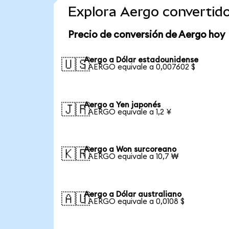
Explora Aergo convertid
Precio de conversión de Aergo hoy
Aergo a Dólar estadounidense
🇺🇸
1 AERGO equivale a 0,007602 $
Aergo a Yen japonés
🇯🇵
1 AERGO equivale a 1,2 ¥
Aergo a Won surcoreano
🇰🇷
1 AERGO equivale a 10,7 ₩
Aergo a Dólar australiano
🇦🇺
1 AERGO equivale a 0,0108 $