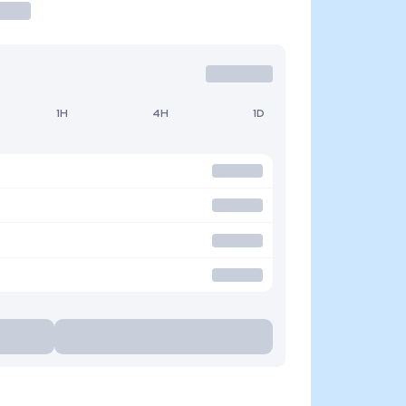
1H
4H
1D