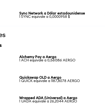
Sync Network a Dólar estadounidense
1 SYNC equivale a 0,0000958 $
es
s
Alchemy Pay a Aergo
1 ACH equivale a 0,561386 AERGO
Quickswap OLD a Aergo
1 QUICK equivale a 1187,8078 AERGO
Wrapped ADA (Universal) a Aergo
1 UADA equivale a 26,2044 AERGO