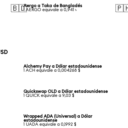
Aergo a Taka de Bangladés
🇧🇩
🇵
1 AERGO equivale a 0,941 ৳
USD
Alchemy Pay a Dólar estadounidense
1 ACH equivale a 0,004268 $
Quickswap OLD a Dólar estadounidense
1 QUICK equivale a 9,03 $
Wrapped ADA (Universal) a Dólar
estadounidense
1 UADA equivale a 0,1992 $