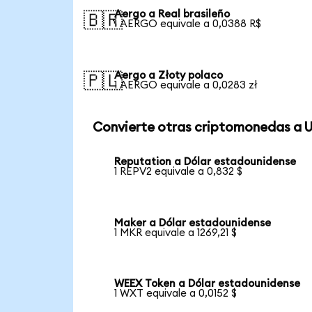
Aergo a Real brasileño
🇧🇷
1 AERGO equivale a 0,0388 R$
Aergo a Złoty polaco
🇵🇱
1 AERGO equivale a 0,0283 zł
Convierte otras criptomonedas a 
Reputation a Dólar estadounidense
1 REPV2 equivale a 0,832 $
Maker a Dólar estadounidense
1 MKR equivale a 1269,21 $
WEEX Token a Dólar estadounidense
1 WXT equivale a 0,0152 $