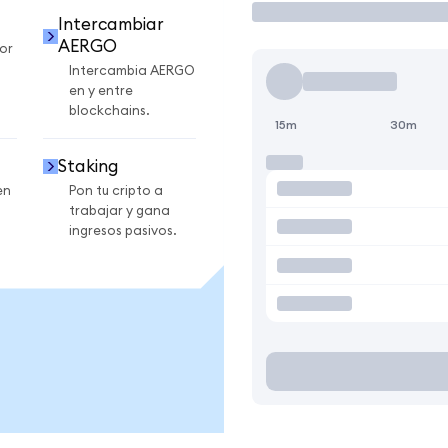
Intercambiar
AERGO
or
Intercambia AERGO
en y entre
blockchains.
15m
30m
Staking
en
Pon tu cripto a
trabajar y gana
ingresos pasivos.