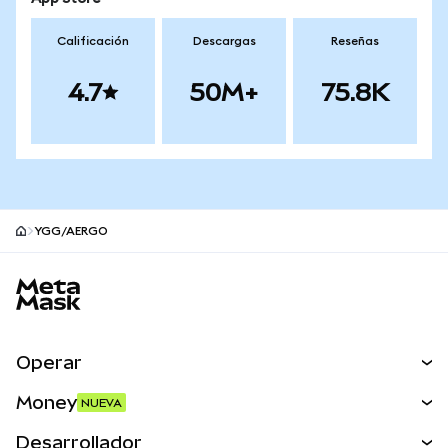
Calificación
Descargas
Reseñas
4.7
50M+
75.8K
YGG/AERGO
Pie de página del sitio MetaMask
Operar
Canjear
Money
NUEVA
Predecir
NUEVA
Comprar
Desarrollador