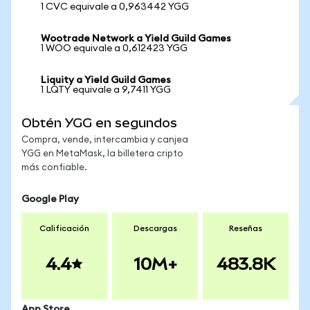
1 CVC equivale a 0,963442 YGG
Wootrade Network a Yield Guild Games
1 WOO equivale a 0,612423 YGG
Liquity a Yield Guild Games
1 LQTY equivale a 9,7411 YGG
Obtén YGG en segundos
Compra, vende, intercambia y canjea
YGG en MetaMask, la billetera cripto
más confiable.
Google Play
Calificación
Descargas
Reseñas
4.4
10M+
483.8K
App Store