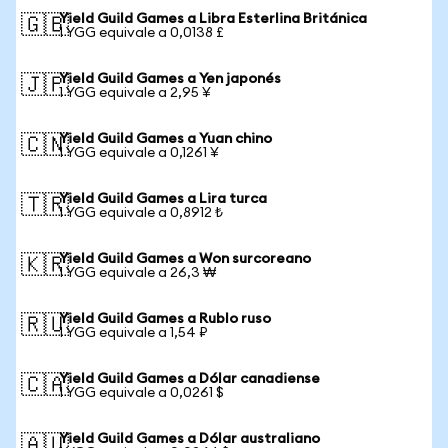
Yield Guild Games a Libra Esterlina Británica
🇬🇧
1 YGG equivale a 0,0138 £
Yield Guild Games a Yen japonés
🇯🇵
1 YGG equivale a 2,95 ¥
Yield Guild Games a Yuan chino
🇨🇳
1 YGG equivale a 0,1261 ¥
Yield Guild Games a Lira turca
🇹🇷
1 YGG equivale a 0,8912 ₺
Yield Guild Games a Won surcoreano
🇰🇷
1 YGG equivale a 26,3 ₩
Yield Guild Games a Rublo ruso
🇷🇺
1 YGG equivale a 1,54 ₽
Yield Guild Games a Dólar canadiense
🇨🇦
1 YGG equivale a 0,0261 $
Yield Guild Games a Dólar australiano
🇦🇺