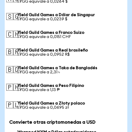
1 YGG equivale a 0,0264 $
Yield Guild Games a Dólar de Singapur
🇸🇬
1 YGG equivale a 0,0239 $
Yield Guild Games a Franco Suizo
🇨🇭
1 YGG equivale a 0,0151 CHF
Yield Guild Games a Real brasileño
🇧🇷
1 YGG equivale a 0,0952 R$
Yield Guild Games a Taka de Bangladés
🇧🇩
1 YGG equivale a 2,31 ৳
Yield Guild Games a Peso Filipino
🇵🇭
1 YGG equivale a 1,13 ₱
Yield Guild Games a Złoty polaco
🇵🇱
1 YGG equivale a 0,0695 zł
Convierte otras criptomonedas a USD