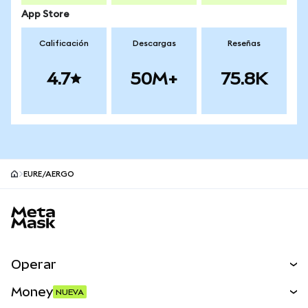
App Store
Calificación
Descargas
Reseñas
4.7
50M+
75.8K
EURE/AERGO
Pie de página del sitio MetaMask
Operar
Canjear
Money
NUEVA
Predecir
NUEVA
Comprar