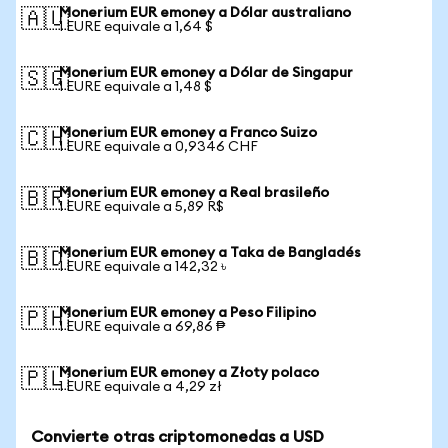
Monerium EUR emoney a Dólar australiano
🇦🇺
1 EURE equivale a 1,64 $
Monerium EUR emoney a Dólar de Singapur
🇸🇬
1 EURE equivale a 1,48 $
Monerium EUR emoney a Franco Suizo
🇨🇭
1 EURE equivale a 0,9346 CHF
Monerium EUR emoney a Real brasileño
🇧🇷
1 EURE equivale a 5,89 R$
Monerium EUR emoney a Taka de Bangladés
🇧🇩
1 EURE equivale a 142,32 ৳
Monerium EUR emoney a Peso Filipino
🇵🇭
1 EURE equivale a 69,86 ₱
Monerium EUR emoney a Złoty polaco
🇵🇱
1 EURE equivale a 4,29 zł
Convierte otras criptomonedas a USD