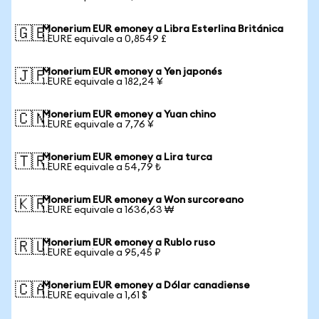
Monerium EUR emoney a Libra Esterlina Británica
🇬🇧
1 EURE equivale a 0,8549 £
Monerium EUR emoney a Yen japonés
🇯🇵
1 EURE equivale a 182,24 ¥
Monerium EUR emoney a Yuan chino
🇨🇳
1 EURE equivale a 7,76 ¥
Monerium EUR emoney a Lira turca
🇹🇷
1 EURE equivale a 54,79 ₺
Monerium EUR emoney a Won surcoreano
🇰🇷
1 EURE equivale a 1636,63 ₩
Monerium EUR emoney a Rublo ruso
🇷🇺
1 EURE equivale a 95,45 ₽
Monerium EUR emoney a Dólar canadiense
🇨🇦
1 EURE equivale a 1,61 $