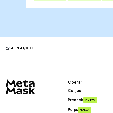
AERGO/RLC
Pie de página del sitio MetaMask
Operar
Canjear
Predecir
NUEVA
Perps
NUEVA