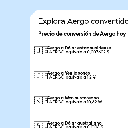
Explora Aergo convertid
Precio de conversión de Aergo hoy
Aergo a Dólar estadounidense
🇺🇸
1 AERGO equivale a 0,007602 $
Aergo a Yen japonés
🇯🇵
1 AERGO equivale a 1,2 ¥
Aergo a Won surcoreano
🇰🇷
1 AERGO equivale a 10,82 ₩
Aergo a Dólar australiano
🇦🇺
1 AERGO equivale a 0,0108 $