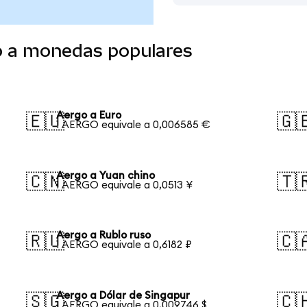
o a monedas populares
Aergo a Euro
🇪🇺
🇬
1 AERGO equivale a 0,006585 €
Aergo a Yuan chino
🇨🇳
🇹
1 AERGO equivale a 0,0513 ¥
Aergo a Rublo ruso
🇷🇺
🇨
1 AERGO equivale a 0,6182 ₽
Aergo a Dólar de Singapur
🇸🇬
🇨
1 AERGO equivale a 0,009746 $