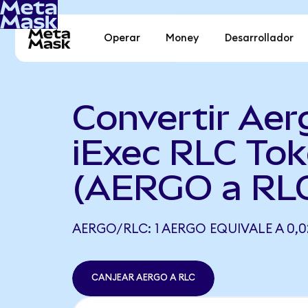
Operar
Money
Desarrollador
Convertir Aer
iExec RLC To
(AERGO a RL
AERGO/RLC: 1 AERGO EQUIVALE A 0,
CANJEAR AERGO A RLC