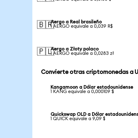
Aergo a Real brasileño
🇧🇷
1 AERGO equivale a 0,039 R$
Aergo a Złoty polaco
🇵🇱
1 AERGO equivale a 0,0283 zł
Convierte otras criptomonedas a 
Kangamoon a Dólar estadounidense
1 KANG equivale a 0,000109 $
Quickswap OLD a Dólar estadouniden
1 QUICK equivale a 9,09 $