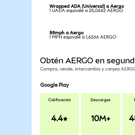
Wrapped ADA (Universal) a Aergo
1 UADA equivale a 25,0662 AERGO
88mph a Aergo
1 MPH equivale a 1,6266 AERGO
Obtén AERGO en segund
Compra, vende, intercambia y canjea AERGO 
Google Play
Calificación
Descargas
4.4
10M+
4