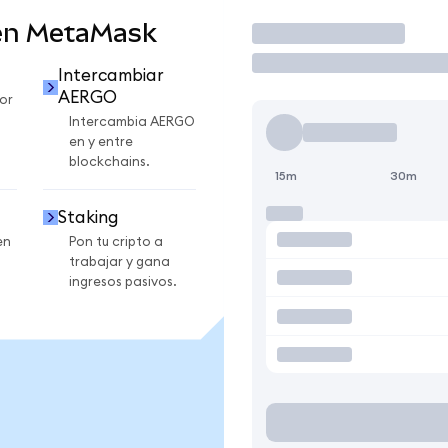
en MetaMask
Operar
Intercambiar
AERGO
or
Intercambia AERGO
en y entre
blockchains.
15m
30m
Staking
en
Pon tu cripto a
trabajar y gana
ingresos pasivos.