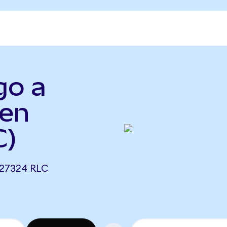
go a
ken
C)
027324 RLC