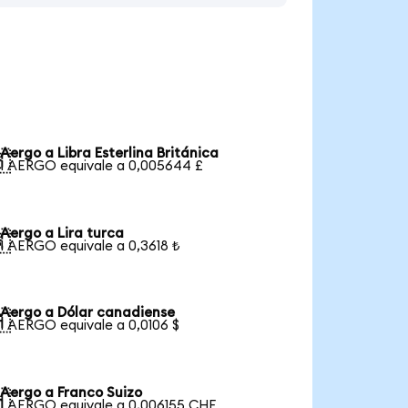
Aergo a Libra Esterlina Británica

1 AERGO equivale a 0,005644 £
Aergo a Lira turca

1 AERGO equivale a 0,3618 ₺
Aergo a Dólar canadiense

1 AERGO equivale a 0,0106 $
Aergo a Franco Suizo

1 AERGO equivale a 0,006155 CHF