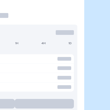
1H
4H
1D