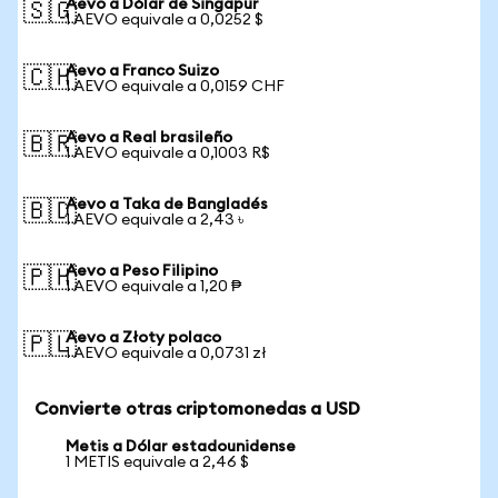
Aevo a Dólar de Singapur
🇸🇬
1 AEVO equivale a 0,0252 $
Aevo a Franco Suizo
🇨🇭
1 AEVO equivale a 0,0159 CHF
Aevo a Real brasileño
🇧🇷
1 AEVO equivale a 0,1003 R$
Aevo a Taka de Bangladés
🇧🇩
1 AEVO equivale a 2,43 ৳
Aevo a Peso Filipino
🇵🇭
1 AEVO equivale a 1,20 ₱
Aevo a Złoty polaco
🇵🇱
1 AEVO equivale a 0,0731 zł
Convierte otras criptomonedas a USD
Metis a Dólar estadounidense
1 METIS equivale a 2,46 $