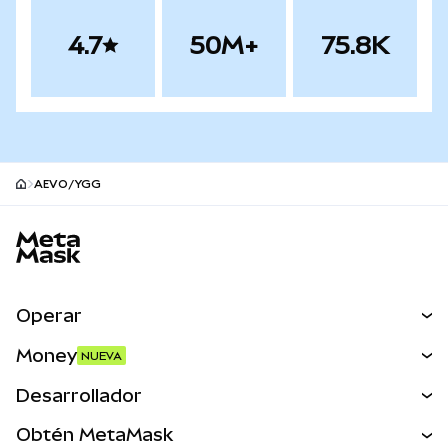
4.7
50M+
75.8K
AEVO/YGG
Pie de página del sitio MetaMask
Operar
Canjear
Money
NUEVA
Predecir
NUEVA
Comprar
Desarrollador
Perps
NUEVA
Tarjeta
Ver los documentos
Obtén MetaMask
Activos del mundo real