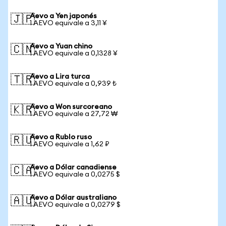
Aevo a Yen japonés
🇯🇵
1 AEVO equivale a 3,11 ¥
Aevo a Yuan chino
🇨🇳
1 AEVO equivale a 0,1328 ¥
Aevo a Lira turca
🇹🇷
1 AEVO equivale a 0,939 ₺
Aevo a Won surcoreano
🇰🇷
1 AEVO equivale a 27,72 ₩
Aevo a Rublo ruso
🇷🇺
1 AEVO equivale a 1,62 ₽
Aevo a Dólar canadiense
🇨🇦
1 AEVO equivale a 0,0275 $
Aevo a Dólar australiano
🇦🇺
1 AEVO equivale a 0,0279 $