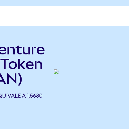
enture
 Token
AN)
IVALE A 1,5680