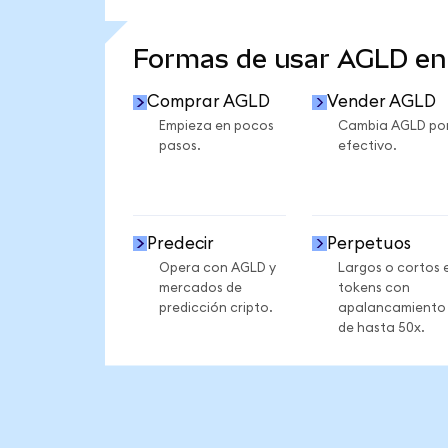
VER MÁS ESTADÍSTICAS
Formas de usar AGLD e
Comprar AGLD
Vender AGLD
Empieza en pocos
Cambia AGLD po
pasos.
efectivo.
Predecir
Perpetuos
Opera con AGLD y
Largos o cortos 
mercados de
tokens con
predicción cripto.
apalancamiento
de hasta 50x.