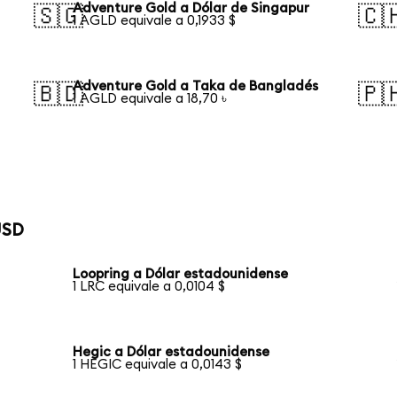
Adventure Gold a Dólar de Singapur
🇸🇬
🇨
1 AGLD equivale a 0,1933 $
Adventure Gold a Taka de Bangladés
🇧🇩
🇵
1 AGLD equivale a 18,70 ৳
USD
Loopring a Dólar estadounidense
1 LRC equivale a 0,0104 $
Hegic a Dólar estadounidense
1 HEGIC equivale a 0,0143 $