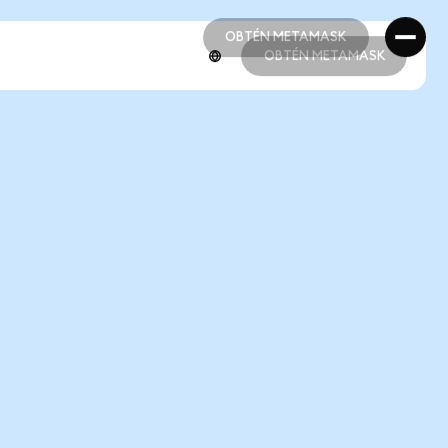
OBTÉN METAMASK
OBTÉN METAMASK
OBTÉN METAMASK
OBTÉN METAMASK