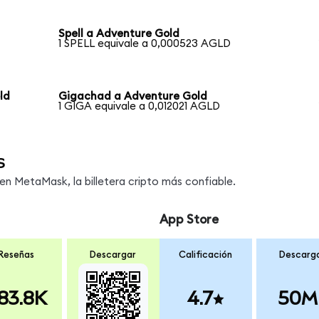
Spell a Adventure Gold
1 SPELL equivale a 0,000523 AGLD
ld
Gigachad a Adventure Gold
1 GIGA equivale a 0,012021 AGLD
s
n MetaMask, la billetera cripto más confiable.
App Store
Reseñas
Descargar
Calificación
Descarg
83.8K
4.7
50M