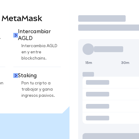
n MetaMask
Operar
Intercambiar
AGLD
r
Intercambia AGLD
en y entre
blockchains.
15m
30m
Staking
en
Pon tu cripto a
trabajar y gana
ingresos pasivos.