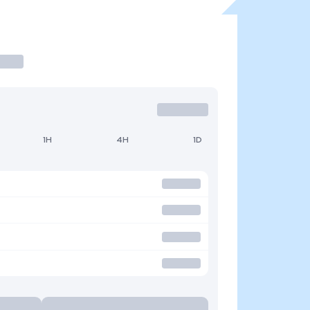
1H
4H
1D