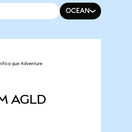
OCEAN
nifica que Adventure
 M
AGLD