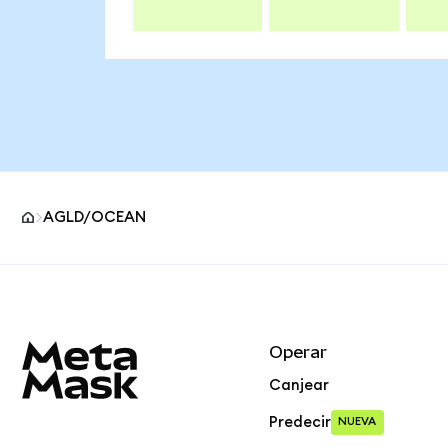
AGLD/OCEAN
Pie de página del sitio MetaMask
Operar
Canjear
Predecir
NUEVA