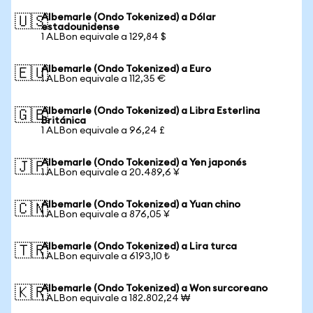
Albemarle (Ondo Tokenized) a Dólar
🇺🇸
estadounidense
1 ALBon equivale a 129,84 $
Albemarle (Ondo Tokenized) a Euro
🇪🇺
1 ALBon equivale a 112,35 €
Albemarle (Ondo Tokenized) a Libra Esterlina
🇬🇧
Británica
1 ALBon equivale a 96,24 £
Albemarle (Ondo Tokenized) a Yen japonés
🇯🇵
1 ALBon equivale a 20.489,6 ¥
Albemarle (Ondo Tokenized) a Yuan chino
🇨🇳
1 ALBon equivale a 876,05 ¥
Albemarle (Ondo Tokenized) a Lira turca
🇹🇷
1 ALBon equivale a 6193,10 ₺
Albemarle (Ondo Tokenized) a Won surcoreano
🇰🇷
1 ALBon equivale a 182.802,24 ₩