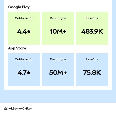
Google Play
Calificación
Descargas
Reseñas
4.4
10M+
483.9K
App Store
Calificación
Descargas
Reseñas
4.7
50M+
75.8K
ALBon/ACHRon
Pie de página del sitio MetaMask