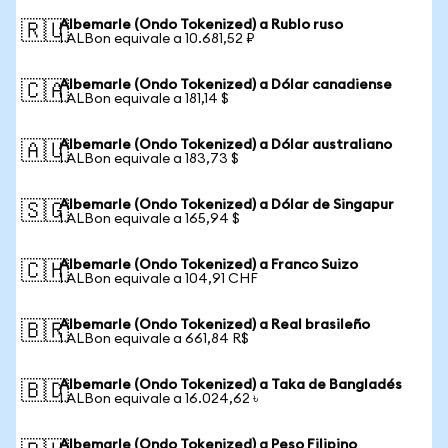
Albemarle (Ondo Tokenized) a Rublo ruso
🇷🇺
1 ALBon equivale a 10.681,52 ₽
Albemarle (Ondo Tokenized) a Dólar canadiense
🇨🇦
1 ALBon equivale a 181,14 $
Albemarle (Ondo Tokenized) a Dólar australiano
🇦🇺
1 ALBon equivale a 183,73 $
Albemarle (Ondo Tokenized) a Dólar de Singapur
🇸🇬
1 ALBon equivale a 165,94 $
Albemarle (Ondo Tokenized) a Franco Suizo
🇨🇭
1 ALBon equivale a 104,91 CHF
Albemarle (Ondo Tokenized) a Real brasileño
🇧🇷
1 ALBon equivale a 661,84 R$
Albemarle (Ondo Tokenized) a Taka de Bangladés
🇧🇩
1 ALBon equivale a 16.024,62 ৳
Albemarle (Ondo Tokenized) a Peso Filipino