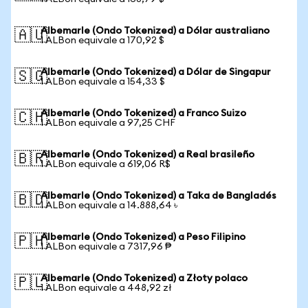
Albemarle (Ondo Tokenized) a Dólar australiano
🇦🇺
1 ALBon equivale a 170,92 $
Albemarle (Ondo Tokenized) a Dólar de Singapur
🇸🇬
1 ALBon equivale a 154,33 $
Albemarle (Ondo Tokenized) a Franco Suizo
🇨🇭
1 ALBon equivale a 97,25 CHF
Albemarle (Ondo Tokenized) a Real brasileño
🇧🇷
1 ALBon equivale a 619,06 R$
Albemarle (Ondo Tokenized) a Taka de Bangladés
🇧🇩
1 ALBon equivale a 14.888,64 ৳
Albemarle (Ondo Tokenized) a Peso Filipino
🇵🇭
1 ALBon equivale a 7317,96 ₱
Albemarle (Ondo Tokenized) a Złoty polaco
🇵🇱
1 ALBon equivale a 448,92 zł