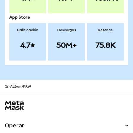
App Store
Calificación
Descargas
Reseñas
4.7
50M+
75.8K
ALBon/KRW
Pie de página del sitio MetaMask
Operar
Canjear