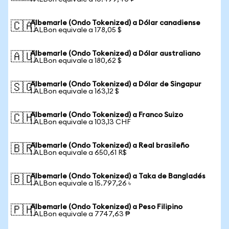
Albemarle (Ondo Tokenized) a Dólar canadiense
🇨🇦
1 ALBon equivale a 178,05 $
Albemarle (Ondo Tokenized) a Dólar australiano
🇦🇺
1 ALBon equivale a 180,62 $
Albemarle (Ondo Tokenized) a Dólar de Singapur
🇸🇬
1 ALBon equivale a 163,12 $
Albemarle (Ondo Tokenized) a Franco Suizo
🇨🇭
1 ALBon equivale a 103,13 CHF
Albemarle (Ondo Tokenized) a Real brasileño
🇧🇷
1 ALBon equivale a 650,61 R$
Albemarle (Ondo Tokenized) a Taka de Bangladés
🇧🇩
1 ALBon equivale a 15.797,26 ৳
Albemarle (Ondo Tokenized) a Peso Filipino
🇵🇭
1 ALBon equivale a 7747,63 ₱