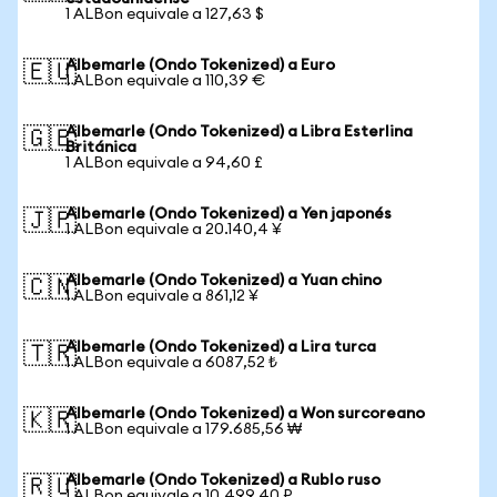
1 ALBon equivale a 127,63 $
Albemarle (Ondo Tokenized) a Euro
🇪🇺
1 ALBon equivale a 110,39 €
Albemarle (Ondo Tokenized) a Libra Esterlina
🇬🇧
Británica
1 ALBon equivale a 94,60 £
Albemarle (Ondo Tokenized) a Yen japonés
🇯🇵
1 ALBon equivale a 20.140,4 ¥
Albemarle (Ondo Tokenized) a Yuan chino
🇨🇳
1 ALBon equivale a 861,12 ¥
Albemarle (Ondo Tokenized) a Lira turca
🇹🇷
1 ALBon equivale a 6087,52 ₺
Albemarle (Ondo Tokenized) a Won surcoreano
🇰🇷
1 ALBon equivale a 179.685,56 ₩
Albemarle (Ondo Tokenized) a Rublo ruso
🇷🇺
1 ALBon equivale a 10.499,40 ₽