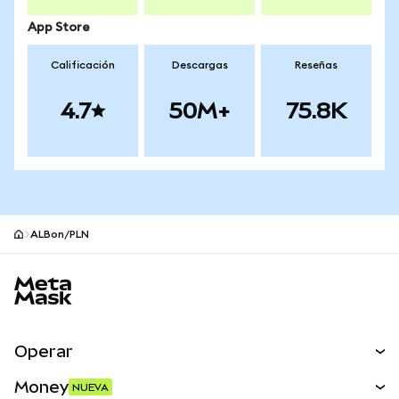
App Store
Calificación
Descargas
Reseñas
4.7
50M+
75.8K
ALBon/PLN
Pie de página del sitio MetaMask
Operar
Canjear
Money
NUEVA