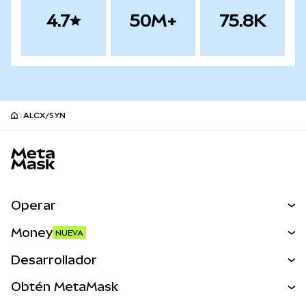
4.7
50M+
75.8K
ALCX/SYN
Pie de página del sitio MetaMask
Operar
Canjear
Money
NUEVA
Predecir
NUEVA
Comprar
Desarrollador
Perps
NUEVA
Tarjeta
Ver los documentos
Obtén MetaMask
Activos del mundo real
mUSD
NUEVA
Panel
Obtén Metamask