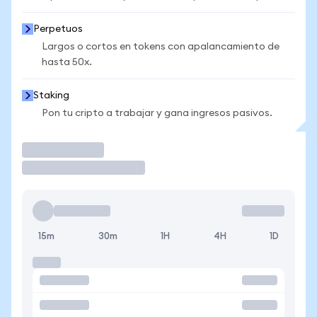
Perpetuos
Largos o cortos en tokens con apalancamiento de
hasta 50x.
Staking
Pon tu cripto a trabajar y gana ingresos pasivos.
Operar
15m
30m
1H
4H
1D