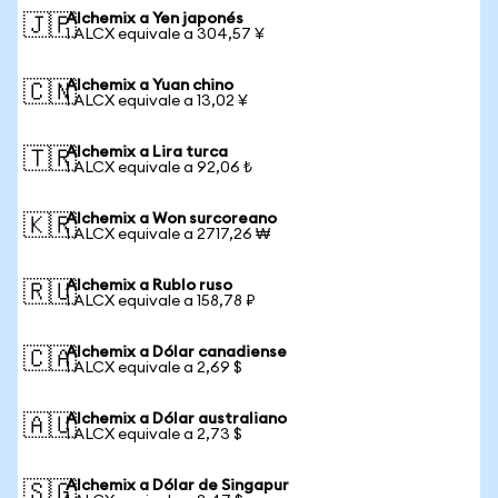
Alchemix a Yen japonés
🇯🇵
1 ALCX equivale a 304,57 ¥
Alchemix a Yuan chino
🇨🇳
1 ALCX equivale a 13,02 ¥
Alchemix a Lira turca
🇹🇷
1 ALCX equivale a 92,06 ₺
Alchemix a Won surcoreano
🇰🇷
1 ALCX equivale a 2717,26 ₩
Alchemix a Rublo ruso
🇷🇺
1 ALCX equivale a 158,78 ₽
Alchemix a Dólar canadiense
🇨🇦
1 ALCX equivale a 2,69 $
Alchemix a Dólar australiano
🇦🇺
1 ALCX equivale a 2,73 $
Alchemix a Dólar de Singapur
🇸🇬