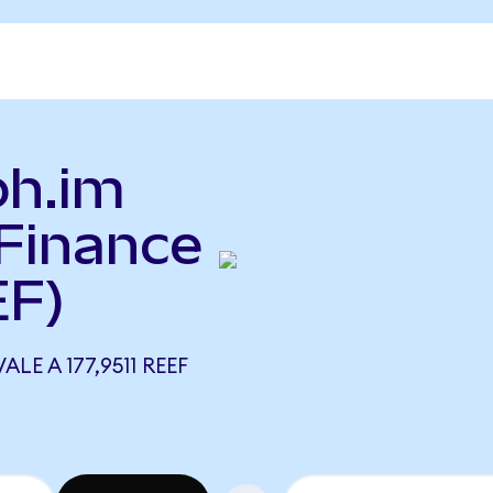
ph.im
Finance
EF)
LE A 177,9511 REEF