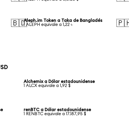
Aleph.im Token a Taka de Bangladés
🇧🇩
🇵
1 ALEPH equivale a 1,22 ৳
USD
Alchemix a Dólar estadounidense
1 ALCX equivale a 1,92 $
se
renBTC a Dólar estadounidense
1 RENBTC equivale a 17.187,95 $