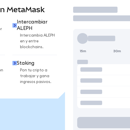
en MetaMask
Operar
Intercambiar
ALEPH
r
Intercambia ALEPH
en y entre
blockchains.
15m
30m
Staking
en
Pon tu cripto a
trabajar y gana
ingresos pasivos.