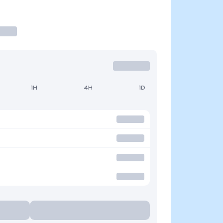
1H
4H
1D