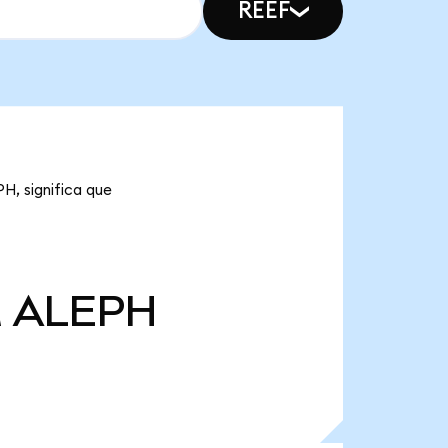
REEF
H, significa que
M
ALEPH