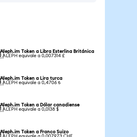
Aleph.im Token a Libra Esterlina Británica

1 ALEPH equivale a 0,007314 £
Aleph.im Token a Lira turca

1 ALEPH equivale a 0,4706 ₺
Aleph.im Token a Dólar canadiense

1 ALEPH equivale a 0,0138 $
Aleph.im Token a Franco Suizo

1 ALEPH equivale a 0,007973 CHF