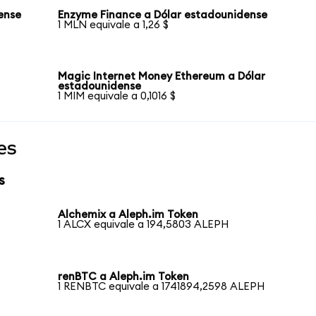
ense
Enzyme Finance a Dólar estadounidense
1 MLN equivale a 1,26 $
Magic Internet Money Ethereum a Dólar
estadounidense
1 MIM equivale a 0,1016 $
es
s
Alchemix a Aleph.im Token
1 ALCX equivale a 194,5803 ALEPH
renBTC a Aleph.im Token
1 RENBTC equivale a 1741894,2598 ALEPH