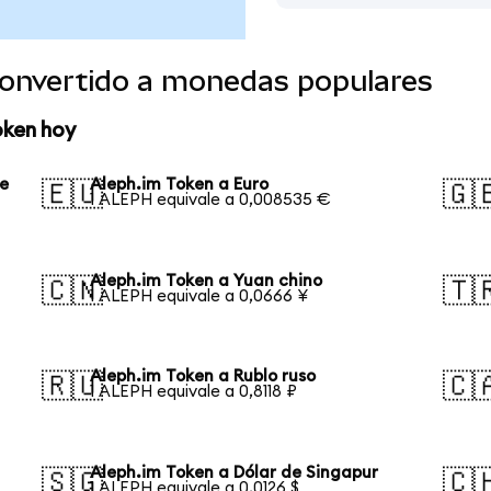
convertido a monedas populares
oken hoy
se
Aleph.im Token a Euro
🇪🇺
🇬
1 ALEPH equivale a 0,008535 €
Aleph.im Token a Yuan chino
🇨🇳
🇹
1 ALEPH equivale a 0,0666 ¥
Aleph.im Token a Rublo ruso
🇷🇺
🇨
1 ALEPH equivale a 0,8118 ₽
Aleph.im Token a Dólar de Singapur
🇸🇬
🇨
1 ALEPH equivale a 0,0126 $