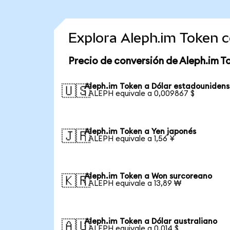
Explora Aleph.im Token 
Precio de conversión de Aleph.im T
Aleph.im Token a Dólar estadouniden
🇺🇸
1 ALEPH equivale a 0,009867 $
Aleph.im Token a Yen japonés
🇯🇵
1 ALEPH equivale a 1,56 ¥
Aleph.im Token a Won surcoreano
🇰🇷
1 ALEPH equivale a 13,89 ₩
Aleph.im Token a Dólar australiano
🇦🇺
1 ALEPH equivale a 0,014 $