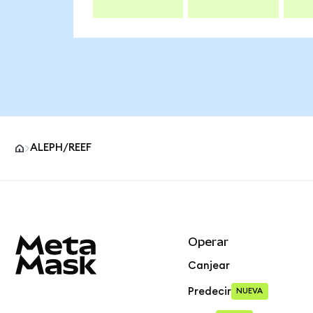
ALEPH/REEF
Pie de página del sitio MetaMask
Operar
Canjear
Predecir
NUEVA