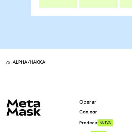
ALPHA/HAKKA
Pie de página del sitio MetaMask
Operar
Canjear
Predecir
NUEVA