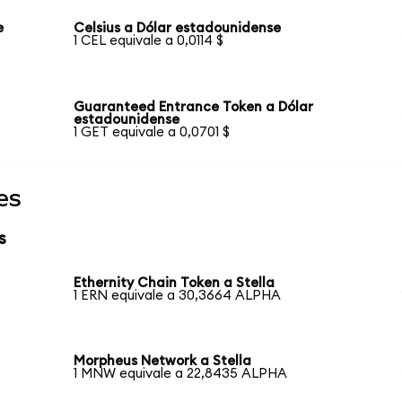
e
Celsius a Dólar estadounidense
1 CEL equivale a 0,0114 $
Guaranteed Entrance Token a Dólar
estadounidense
1 GET equivale a 0,0701 $
es
s
Ethernity Chain Token a Stella
1 ERN equivale a 30,3664 ALPHA
Morpheus Network a Stella
1 MNW equivale a 22,8435 ALPHA