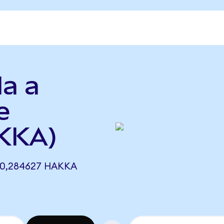
la a
e
KKA)
 0,284627 HAKKA