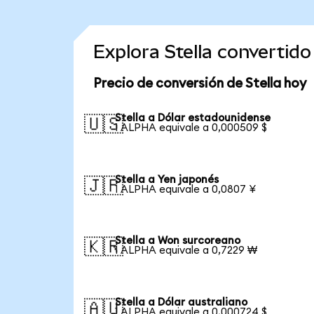
Explora Stella convertid
Precio de conversión de Stella hoy
Stella a Dólar estadounidense
🇺🇸
1 ALPHA equivale a 0,000509 $
Stella a Yen japonés
🇯🇵
1 ALPHA equivale a 0,0807 ¥
Stella a Won surcoreano
🇰🇷
1 ALPHA equivale a 0,7229 ₩
Stella a Dólar australiano
🇦🇺
1 ALPHA equivale a 0,000724 $