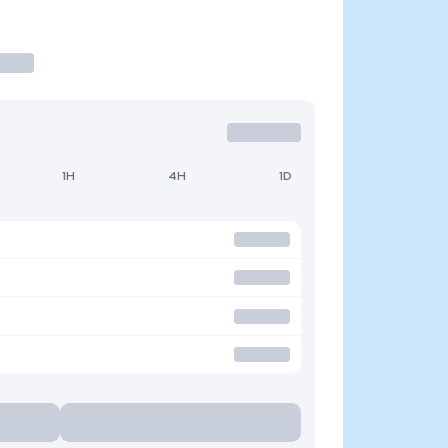
1H
4H
1D