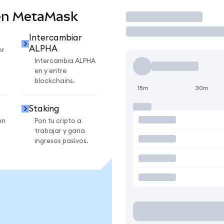
en MetaMask
Operar
Intercambiar
ALPHA
or
Intercambia ALPHA
en y entre
blockchains.
15m
30m
Staking
en
Pon tu cripto a
trabajar y gana
ingresos pasivos.