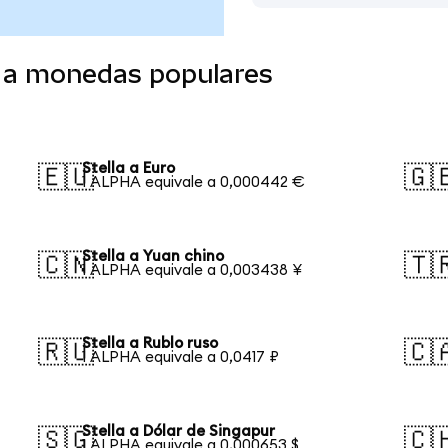
o a monedas populares
Stella a Euro
🇪🇺
🇬
1 ALPHA equivale a 0,000442 €
Stella a Yuan chino
🇨🇳
🇹
1 ALPHA equivale a 0,003438 ¥
Stella a Rublo ruso
🇷🇺
🇨
1 ALPHA equivale a 0,0417 ₽
Stella a Dólar de Singapur
🇸🇬
🇨
1 ALPHA equivale a 0,000653 $