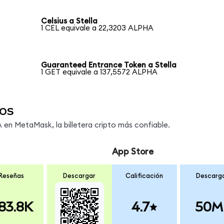
Celsius a Stella
1 CEL equivale a 22,3203 ALPHA
Guaranteed Entrance Token a Stella
1 GET equivale a 137,5572 ALPHA
os
en MetaMask, la billetera cripto más confiable.
App Store
Reseñas
Descargar
Calificación
Descarg
83.8K
4.7
50M