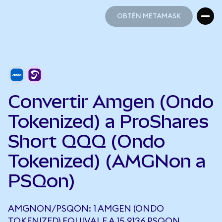
OBTÉN METAMASK
OBTÉN METAMASK
Convertir Amgen (Ondo
Tokenized) a ProShares
Short QQQ (Ondo
Tokenized) (AMGNon a
PSQon)
AMGNON/PSQON: 1 AMGEN (ONDO
TOKENIZED) EQUIVALE A 15,9136 PSQON