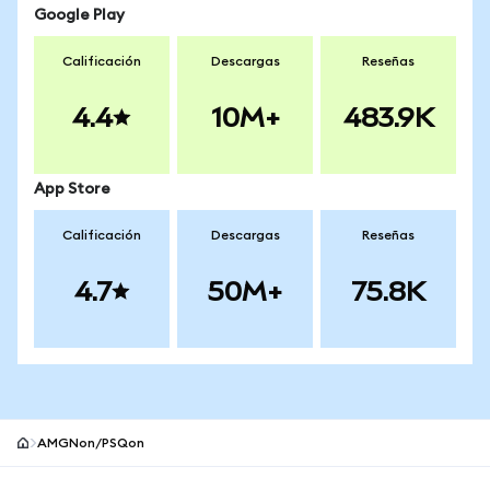
Google Play
Calificación
Descargas
Reseñas
4.4
10M+
483.9K
App Store
Calificación
Descargas
Reseñas
4.7
50M+
75.8K
AMGNon/PSQon
Pie de página del sitio MetaMask