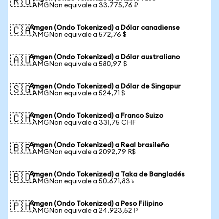
🇷🇺
1 AMGNon equivale a 33.775,76 ₽
Amgen (Ondo Tokenized) a Dólar canadiense
🇨🇦
1 AMGNon equivale a 572,76 $
Amgen (Ondo Tokenized) a Dólar australiano
🇦🇺
1 AMGNon equivale a 580,97 $
Amgen (Ondo Tokenized) a Dólar de Singapur
🇸🇬
1 AMGNon equivale a 524,71 $
Amgen (Ondo Tokenized) a Franco Suizo
🇨🇭
1 AMGNon equivale a 331,75 CHF
Amgen (Ondo Tokenized) a Real brasileño
🇧🇷
1 AMGNon equivale a 2092,79 R$
Amgen (Ondo Tokenized) a Taka de Bangladés
🇧🇩
1 AMGNon equivale a 50.671,83 ৳
Amgen (Ondo Tokenized) a Peso Filipino
🇵🇭
1 AMGNon equivale a 24.923,52 ₱