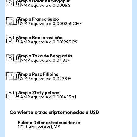
Amp a Dólar de Singapur
🇸🇬
1 AMP equivale a 0,0005 $
Amp a Franco Suizo
🇨🇭
1 AMP equivale a 0,000316 CHF
Amp a Real brasileño
🇧🇷
1 AMP equivale a 0,001995 R$
Amp a Taka de Bangladés
🇧🇩
1 AMP equivale a 0,0483 ৳
Amp a Peso Filipino
🇵🇭
1 AMP equivale a 0,0238 ₱
Amp a Złoty polaco
🇵🇱
1 AMP equivale a 0,001455 zł
Convierte otras criptomonedas a USD
Euler a Dólar estadounidense
1 EUL equivale a 1,31 $