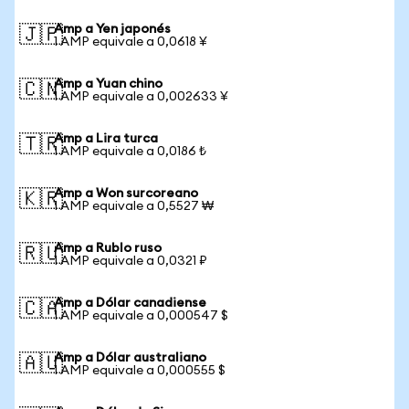
Amp a Yen japonés
🇯🇵
1 AMP equivale a 0,0618 ¥
Amp a Yuan chino
🇨🇳
1 AMP equivale a 0,002633 ¥
Amp a Lira turca
🇹🇷
1 AMP equivale a 0,0186 ₺
Amp a Won surcoreano
🇰🇷
1 AMP equivale a 0,5527 ₩
Amp a Rublo ruso
🇷🇺
1 AMP equivale a 0,0321 ₽
Amp a Dólar canadiense
🇨🇦
1 AMP equivale a 0,000547 $
Amp a Dólar australiano
🇦🇺
1 AMP equivale a 0,000555 $