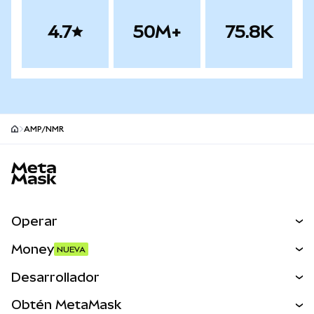
4.7
50M+
75.8K
AMP/NMR
Pie de página del sitio MetaMask
Operar
Canjear
Money
NUEVA
Predecir
NUEVA
Comprar
Desarrollador
Perps
NUEVA
Tarjeta
Ver los documentos
Obtén MetaMask
Activos del mundo real