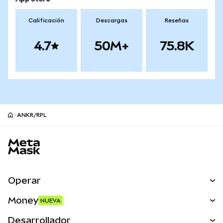
Calificación
Descargas
Reseñas
4.7
50M+
75.8K
ANKR/RPL
Pie de página del sitio MetaMask
Operar
Canjear
Money
NUEVA
Predecir
NUEVA
Comprar
Desarrollador