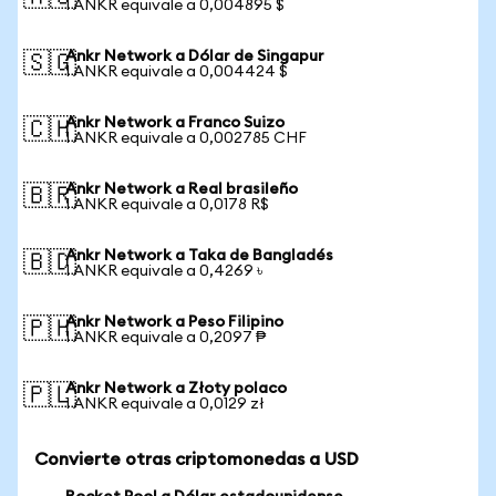
1 ANKR equivale a 0,004895 $
Ankr Network a Dólar de Singapur
🇸🇬
1 ANKR equivale a 0,004424 $
Ankr Network a Franco Suizo
🇨🇭
1 ANKR equivale a 0,002785 CHF
Ankr Network a Real brasileño
🇧🇷
1 ANKR equivale a 0,0178 R$
Ankr Network a Taka de Bangladés
🇧🇩
1 ANKR equivale a 0,4269 ৳
Ankr Network a Peso Filipino
🇵🇭
1 ANKR equivale a 0,2097 ₱
Ankr Network a Złoty polaco
🇵🇱
1 ANKR equivale a 0,0129 zł
Convierte otras criptomonedas a USD