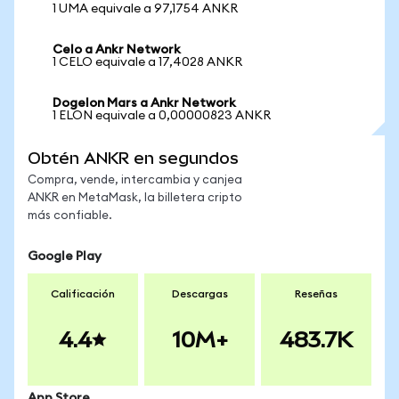
1 UMA equivale a 97,1754 ANKR
Celo a Ankr Network
1 CELO equivale a 17,4028 ANKR
Dogelon Mars a Ankr Network
1 ELON equivale a 0,00000823 ANKR
Obtén ANKR en segundos
Compra, vende, intercambia y canjea
ANKR en MetaMask, la billetera cripto
más confiable.
Google Play
Calificación
Descargas
Reseñas
4.4
10M+
483.7K
App Store