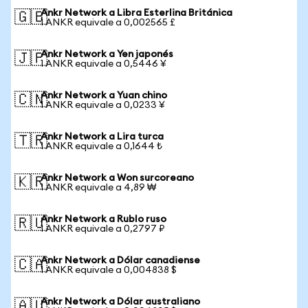
Ankr Network a Libra Esterlina Británica
🇬🇧
1 ANKR equivale a 0,002565 £
Ankr Network a Yen japonés
🇯🇵
1 ANKR equivale a 0,5446 ¥
Ankr Network a Yuan chino
🇨🇳
1 ANKR equivale a 0,0233 ¥
Ankr Network a Lira turca
🇹🇷
1 ANKR equivale a 0,1644 ₺
Ankr Network a Won surcoreano
🇰🇷
1 ANKR equivale a 4,89 ₩
Ankr Network a Rublo ruso
🇷🇺
1 ANKR equivale a 0,2797 ₽
Ankr Network a Dólar canadiense
🇨🇦
1 ANKR equivale a 0,004838 $
Ankr Network a Dólar australiano
🇦🇺