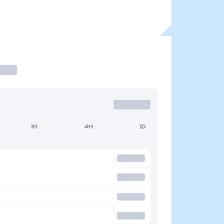
1H
4H
1D