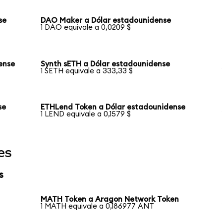
se
DAO Maker a Dólar estadounidense
1 DAO equivale a 0,0209 $
ense
Synth sETH a Dólar estadounidense
1 SETH equivale a 333,33 $
se
ETHLend Token a Dólar estadounidense
1 LEND equivale a 0,1579 $
es
s
MATH Token a Aragon Network Token
1 MATH equivale a 0,186977 ANT