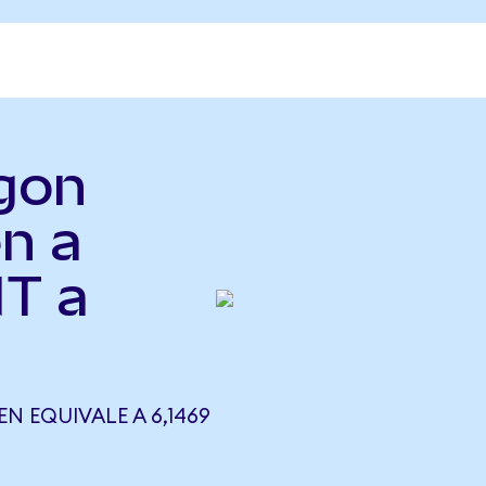
agon
n a
NT a
N EQUIVALE A 6,1469