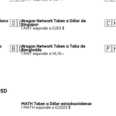
iano
Aragon Network Token a Dólar de
🇸🇬
🇨
Singapur
1 ANT equivale a 0,153 $
o
Aragon Network Token a Taka de
🇧🇩
🇵
Bangladés
1 ANT equivale a 14,76 ৳
USD
MATH Token a Dólar estadounidense
1 MATH equivale a 0,0223 $