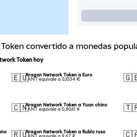
 Token convertido a monedas popul
twork Token hoy
Aragon Network Token a Euro
🇪🇺
🇬
1 ANT equivale a 0,1034 €
Aragon Network Token a Yuan chino
🇨🇳
🇹
1 ANT equivale a 0,8061 ¥
ano
Aragon Network Token a Rublo ruso
🇷🇺
🇨
1 ANT equivale a 9,67 ₽