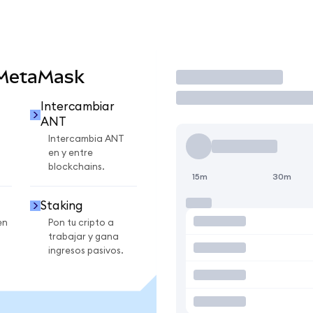
 MetaMask
Operar
Intercambiar
ANT
Intercambia ANT
en y entre
blockchains.
15m
30m
Staking
en
Pon tu cripto a
trabajar y gana
ingresos pasivos.