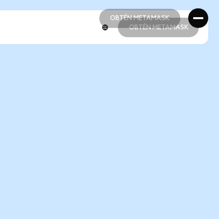
OBTÉN METAMASK
OBTÉN METAMASK
OBTÉN METAMASK
OBTÉN METAMASK