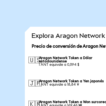
Explora Aragon Network
Precio de conversión de Aragon Ne
Aragon Network Token a Dólar
🇺🇸
estadounidense
1 ANT equivale a 0,1194 $
Aragon Network Token a Yen japonés
🇯🇵
1 ANT equivale a 18,84 ¥
Aragon Network Token a Won surcore
🇰🇷
1 ANT equivale a 169,46 ₩