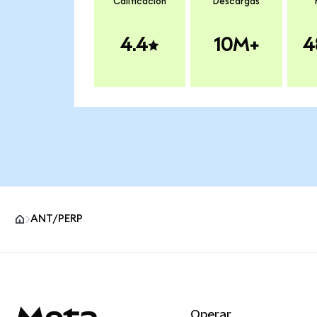
Calificación
Descargas
4.4
10M+
4
ANT/PERP
Pie de página del sitio MetaMask
Operar