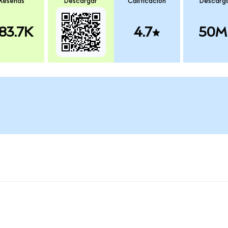
Reseñas
Descargar
Calificación
Descarg
83.7K
4.7
50M