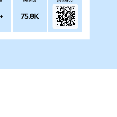
as
Reseñas
Descargar
+
75.8K