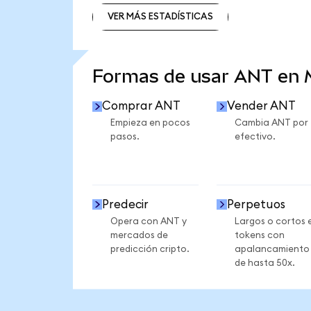
VER MÁS ESTADÍSTICAS
VER MÁS ESTADÍSTICAS
Formas de usar ANT en
Comprar ANT
Vender ANT
Empieza en pocos
Cambia ANT por
pasos.
efectivo.
Predecir
Perpetuos
Opera con ANT y
Largos o cortos 
mercados de
tokens con
predicción cripto.
apalancamiento
de hasta 50x.