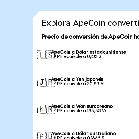
Explora ApeCoin convert
Precio de conversión de ApeCoin h
ApeCoin a Dólar estadounidense
🇺🇸
1 APE equivale a 0,132 $
ApeCoin a Yen japonés
🇯🇵
1 APE equivale a 20,83 ¥
ApeCoin a Won surcoreano
🇰🇷
1 APE equivale a 185,83 ₩
ApeCoin a Dólar australiano
🇦🇺
1 APE equivale a 0,1868 $