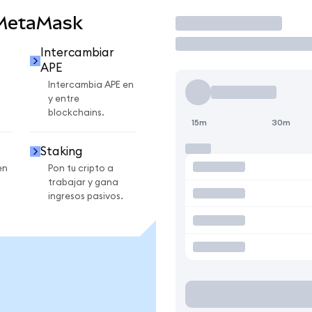
 MetaMask
Operar
Intercambiar
APE
Intercambia APE en
y entre
blockchains.
15m
30m
Staking
en
Pon tu cripto a
trabajar y gana
ingresos pasivos.