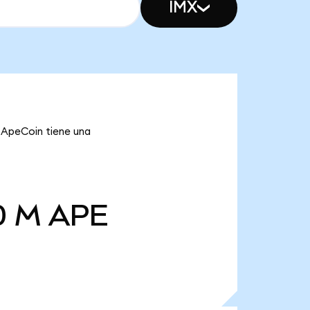
IMX
e ApeCoin tiene una
0 M
APE