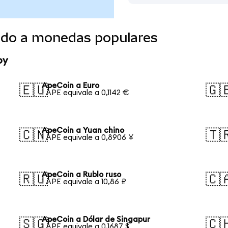
ido a monedas populares
oy
ApeCoin a Euro
🇪🇺
🇬
1 APE equivale a 0,1142 €
ApeCoin a Yuan chino
🇨🇳
🇹
1 APE equivale a 0,8906 ¥
ApeCoin a Rublo ruso
🇷🇺
🇨
1 APE equivale a 10,86 ₽
ApeCoin a Dólar de Singapur
🇸🇬
🇨
1 APE equivale a 0,1687 $