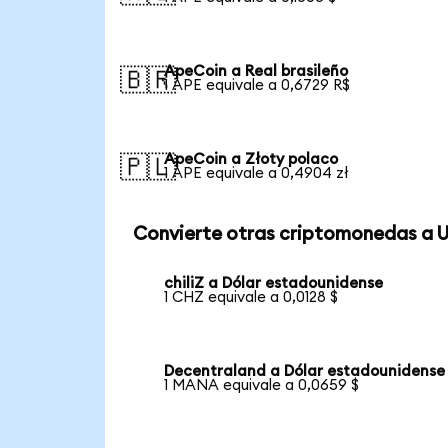
ApeCoin a Real brasileño
🇧🇷
1 APE equivale a 0,6729 R$
ApeCoin a Złoty polaco
🇵🇱
1 APE equivale a 0,4904 zł
Convierte otras criptomonedas a 
chiliZ a Dólar estadounidense
1 CHZ equivale a 0,0128 $
Decentraland a Dólar estadounidense
1 MANA equivale a 0,0659 $