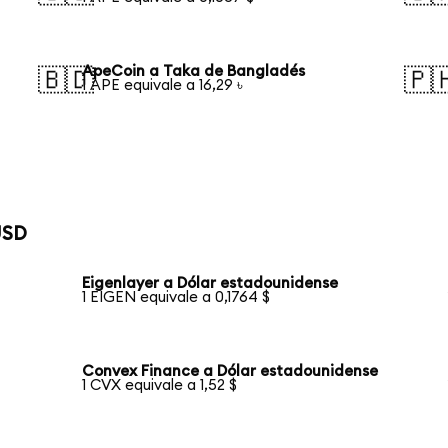
ApeCoin a Taka de Bangladés
🇧🇩
🇵
1 APE equivale a 16,29 ৳
USD
Eigenlayer a Dólar estadounidense
1 EIGEN equivale a 0,1764 $
Convex Finance a Dólar estadounidense
1 CVX equivale a 1,52 $