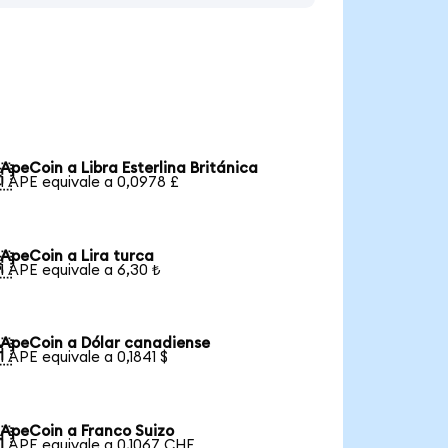
ApeCoin a Libra Esterlina Británica

1 APE equivale a 0,0978 £
ApeCoin a Lira turca

1 APE equivale a 6,30 ₺
ApeCoin a Dólar canadiense

1 APE equivale a 0,1841 $
ApeCoin a Franco Suizo

1 APE equivale a 0,1067 CHF