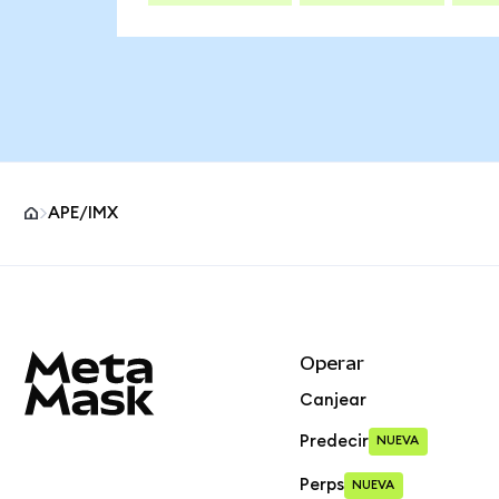
APE/IMX
Pie de página del sitio MetaMask
Operar
Canjear
Predecir
NUEVA
Perps
NUEVA