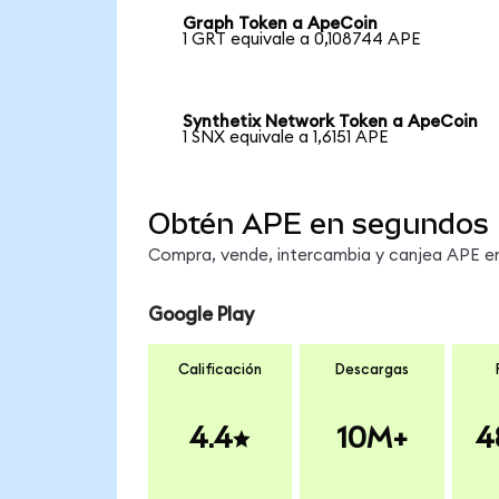
Graph Token a ApeCoin
1 GRT equivale a 0,108744 APE
Synthetix Network Token a ApeCoin
1 SNX equivale a 1,6151 APE
Obtén APE en segundos
Compra, vende, intercambia y canjea APE en 
Google Play
Calificación
Descargas
4.4
10M+
4