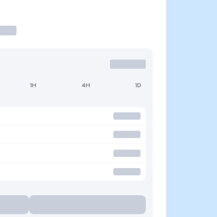
1H
4H
1D