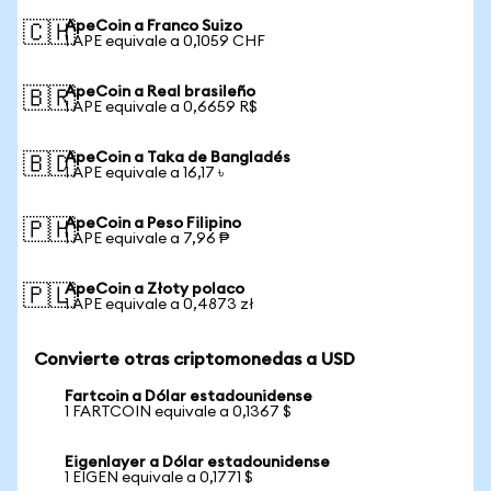
ApeCoin a Franco Suizo
🇨🇭
1 APE equivale a 0,1059 CHF
ApeCoin a Real brasileño
🇧🇷
1 APE equivale a 0,6659 R$
ApeCoin a Taka de Bangladés
🇧🇩
1 APE equivale a 16,17 ৳
ApeCoin a Peso Filipino
🇵🇭
1 APE equivale a 7,96 ₱
ApeCoin a Złoty polaco
🇵🇱
1 APE equivale a 0,4873 zł
Convierte otras criptomonedas a USD
Fartcoin a Dólar estadounidense
1 FARTCOIN equivale a 0,1367 $
Eigenlayer a Dólar estadounidense
1 EIGEN equivale a 0,1771 $