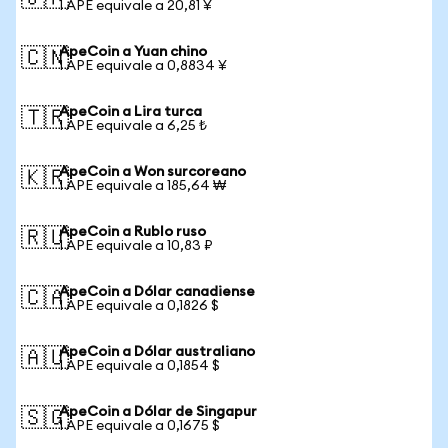
1 APE equivale a 20,81 ¥
ApeCoin a Yuan chino
🇨🇳
1 APE equivale a 0,8834 ¥
ApeCoin a Lira turca
🇹🇷
1 APE equivale a 6,25 ₺
ApeCoin a Won surcoreano
🇰🇷
1 APE equivale a 185,64 ₩
ApeCoin a Rublo ruso
🇷🇺
1 APE equivale a 10,83 ₽
ApeCoin a Dólar canadiense
🇨🇦
1 APE equivale a 0,1826 $
ApeCoin a Dólar australiano
🇦🇺
1 APE equivale a 0,1854 $
ApeCoin a Dólar de Singapur
🇸🇬
1 APE equivale a 0,1675 $