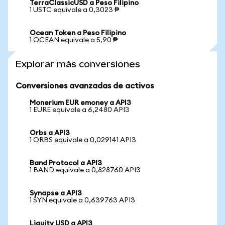
TerraClassicUSD a Peso Filipino
1 USTC equivale a 0,3023 ₱
Ocean Token a Peso Filipino
1 OCEAN equivale a 5,90 ₱
Explorar más conversiones
Conversiones avanzadas de activos
Monerium EUR emoney a API3
1 EURE equivale a 6,2480 API3
Orbs a API3
1 ORBS equivale a 0,029141 API3
Band Protocol a API3
1 BAND equivale a 0,828760 API3
Synapse a API3
1 SYN equivale a 0,639763 API3
Liquity USD a API3