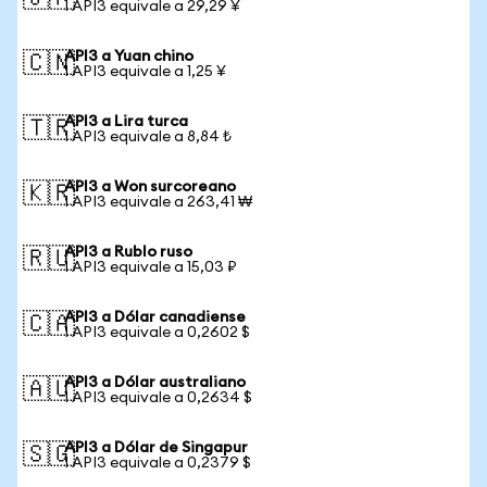
1 API3 equivale a 29,29 ¥
API3 a Yuan chino
🇨🇳
1 API3 equivale a 1,25 ¥
API3 a Lira turca
🇹🇷
1 API3 equivale a 8,84 ₺
API3 a Won surcoreano
🇰🇷
1 API3 equivale a 263,41 ₩
API3 a Rublo ruso
🇷🇺
1 API3 equivale a 15,03 ₽
API3 a Dólar canadiense
🇨🇦
1 API3 equivale a 0,2602 $
API3 a Dólar australiano
🇦🇺
1 API3 equivale a 0,2634 $
API3 a Dólar de Singapur
🇸🇬
1 API3 equivale a 0,2379 $