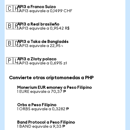
API3 a Franco Suizo
🇨🇭
1 API3 equivale a 0,1499 CHF
API3 a Real brasileño
🇧🇷
1 API3 equivale a 0,9542 R$
API3 a Taka de Bangladés
🇧🇩
1 API3 equivale a 22,95 ৳
API3 a Złoty polaco
🇵🇱
1 API3 equivale a 0,6915 zł
Convierte otras criptomonedas a PHP
Monerium EUR emoney a Peso Filipino
1 EURE equivale a 70,37 ₱
Orbs a Peso Filipino
1 ORBS equivale a 0,3282 ₱
Band Protocol a Peso Filipino
1 BAND equivale a 9,33 ₱