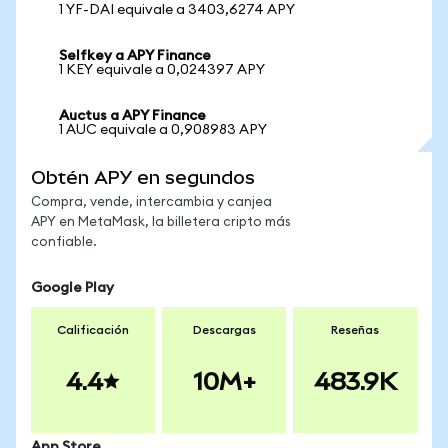
1 YF-DAI equivale a 3403,6274 APY
Selfkey a APY Finance
1 KEY equivale a 0,024397 APY
Auctus a APY Finance
1 AUC equivale a 0,908983 APY
Obtén APY en segundos
Compra, vende, intercambia y canjea
APY en MetaMask, la billetera cripto más
confiable.
Google Play
Calificación
Descargas
Reseñas
4.4
10M+
483.9K
App Store