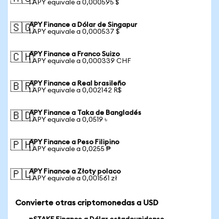
1 APY equivale a 0,000595 $
APY Finance a Dólar de Singapur
🇸🇬
1 APY equivale a 0,000537 $
APY Finance a Franco Suizo
🇨🇭
1 APY equivale a 0,000339 CHF
APY Finance a Real brasileño
🇧🇷
1 APY equivale a 0,002142 R$
APY Finance a Taka de Bangladés
🇧🇩
1 APY equivale a 0,0519 ৳
APY Finance a Peso Filipino
🇵🇭
1 APY equivale a 0,0255 ₱
APY Finance a Złoty polaco
🇵🇱
1 APY equivale a 0,001561 zł
Convierte otras criptomonedas a USD