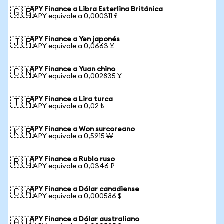
APY Finance a Libra Esterlina Británica
🇬🇧
1 APY equivale a 0,000311 £
APY Finance a Yen japonés
🇯🇵
1 APY equivale a 0,0663 ¥
APY Finance a Yuan chino
🇨🇳
1 APY equivale a 0,002835 ¥
APY Finance a Lira turca
🇹🇷
1 APY equivale a 0,02 ₺
APY Finance a Won surcoreano
🇰🇷
1 APY equivale a 0,5915 ₩
APY Finance a Rublo ruso
🇷🇺
1 APY equivale a 0,0346 ₽
APY Finance a Dólar canadiense
🇨🇦
1 APY equivale a 0,000586 $
APY Finance a Dólar australiano
🇦🇺