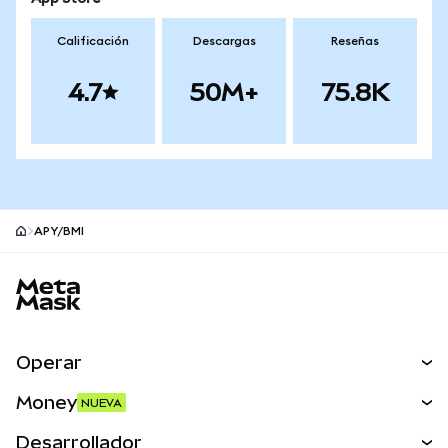
Calificación
Descargas
Reseñas
4.7
50M+
75.8K
APY/BMI
Pie de página del sitio MetaMask
Operar
Canjear
Money
NUEVA
Predecir
NUEVA
Comprar
Desarrollador