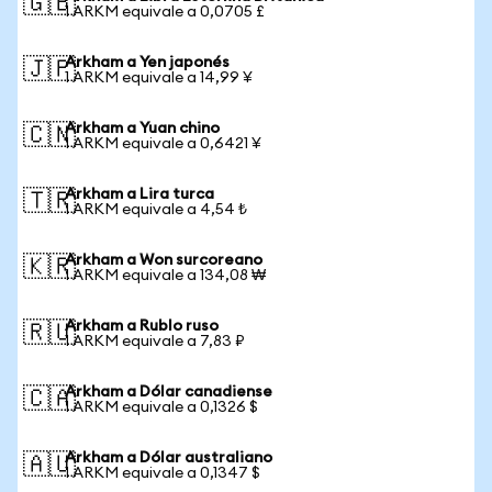
🇬🇧
1 ARKM equivale a 0,0705 £
Arkham a Yen japonés
🇯🇵
1 ARKM equivale a 14,99 ¥
Arkham a Yuan chino
🇨🇳
1 ARKM equivale a 0,6421 ¥
Arkham a Lira turca
🇹🇷
1 ARKM equivale a 4,54 ₺
Arkham a Won surcoreano
🇰🇷
1 ARKM equivale a 134,08 ₩
Arkham a Rublo ruso
🇷🇺
1 ARKM equivale a 7,83 ₽
Arkham a Dólar canadiense
🇨🇦
1 ARKM equivale a 0,1326 $
Arkham a Dólar australiano
🇦🇺
1 ARKM equivale a 0,1347 $