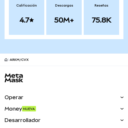
Calificación
Descargas
Reseñas
4.7
50M+
75.8K
ARKM/CVX
Pie de página del sitio MetaMask
Operar
Canjear
Money
NUEVA
Predecir
NUEVA
Comprar
Desarrollador
Perps
NUEVA
Tarjeta
Ver los documentos