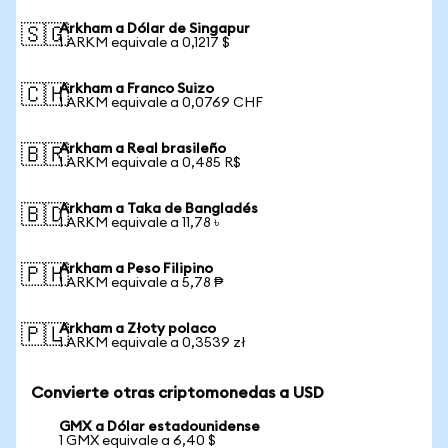
Arkham a Dólar de Singapur
🇸🇬
1 ARKM equivale a 0,1217 $
Arkham a Franco Suizo
🇨🇭
1 ARKM equivale a 0,0769 CHF
Arkham a Real brasileño
🇧🇷
1 ARKM equivale a 0,485 R$
Arkham a Taka de Bangladés
🇧🇩
1 ARKM equivale a 11,78 ৳
Arkham a Peso Filipino
🇵🇭
1 ARKM equivale a 5,78 ₱
Arkham a Złoty polaco
🇵🇱
1 ARKM equivale a 0,3539 zł
Convierte otras criptomonedas a USD
GMX a Dólar estadounidense
1 GMX equivale a 6,40 $