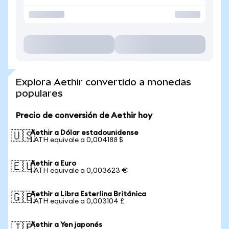
Explora Aethir convertido a monedas
populares
Precio de conversión de Aethir hoy
Aethir a Dólar estadounidense
🇺🇸
1 ATH equivale a 0,004188 $
Aethir a Euro
🇪🇺
1 ATH equivale a 0,003623 €
Aethir a Libra Esterlina Británica
🇬🇧
1 ATH equivale a 0,003104 £
Aethir a Yen japonés
🇯🇵