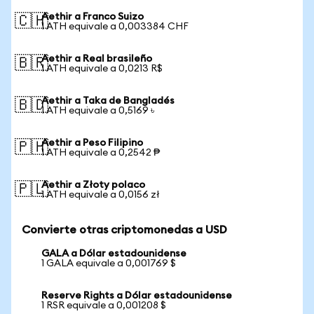
Aethir a Franco Suizo
🇨🇭
1 ATH equivale a 0,003384 CHF
Aethir a Real brasileño
🇧🇷
1 ATH equivale a 0,0213 R$
Aethir a Taka de Bangladés
🇧🇩
1 ATH equivale a 0,5169 ৳
Aethir a Peso Filipino
🇵🇭
1 ATH equivale a 0,2542 ₱
Aethir a Złoty polaco
🇵🇱
1 ATH equivale a 0,0156 zł
Convierte otras criptomonedas a USD
GALA a Dólar estadounidense
1 GALA equivale a 0,001769 $
Reserve Rights a Dólar estadounidense
1 RSR equivale a 0,001208 $