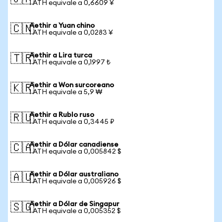
1 ATH equivale a 0,6609 ¥
Aethir a Yuan chino
🇨🇳
1 ATH equivale a 0,0283 ¥
Aethir a Lira turca
🇹🇷
1 ATH equivale a 0,1997 ₺
Aethir a Won surcoreano
🇰🇷
1 ATH equivale a 5,9 ₩
Aethir a Rublo ruso
🇷🇺
1 ATH equivale a 0,3445 ₽
Aethir a Dólar canadiense
🇨🇦
1 ATH equivale a 0,005842 $
Aethir a Dólar australiano
🇦🇺
1 ATH equivale a 0,005926 $
Aethir a Dólar de Singapur
🇸🇬
1 ATH equivale a 0,005352 $