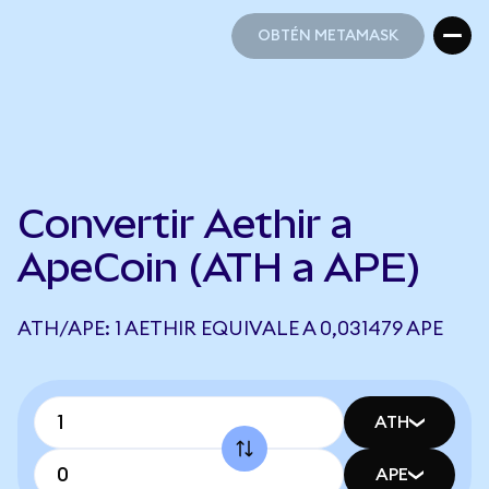
OBTÉN METAMASK
OBTÉN METAMASK
Convertir Aethir a
ApeCoin (ATH a APE)
ATH/APE: 1 AETHIR EQUIVALE A 0,031479 APE
ATH
APE