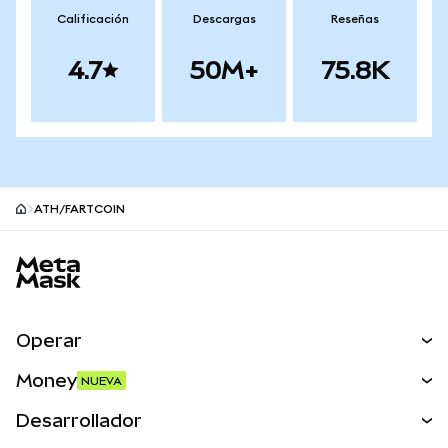
Calificación
Descargas
Reseñas
4.7
50M+
75.8K
ATH/FARTCOIN
Pie de página del sitio MetaMask
Operar
Canjear
Money
NUEVA
Predecir
NUEVA
Comprar
Desarrollador
Perps
NUEVA
Tarjeta
Ver los documentos