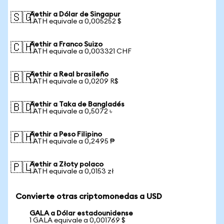
Aethir a Dólar de Singapur
🇸🇬
1 ATH equivale a 0,005252 $
Aethir a Franco Suizo
🇨🇭
1 ATH equivale a 0,003321 CHF
Aethir a Real brasileño
🇧🇷
1 ATH equivale a 0,0209 R$
Aethir a Taka de Bangladés
🇧🇩
1 ATH equivale a 0,5072 ৳
Aethir a Peso Filipino
🇵🇭
1 ATH equivale a 0,2495 ₱
Aethir a Złoty polaco
🇵🇱
1 ATH equivale a 0,0153 zł
Convierte otras criptomonedas a USD
GALA a Dólar estadounidense
1 GALA equivale a 0,001769 $