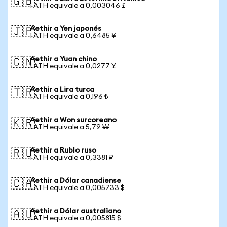
🇬🇧
1 ATH equivale a 0,003046 £
Aethir a Yen japonés
🇯🇵
1 ATH equivale a 0,6485 ¥
Aethir a Yuan chino
🇨🇳
1 ATH equivale a 0,0277 ¥
Aethir a Lira turca
🇹🇷
1 ATH equivale a 0,196 ₺
Aethir a Won surcoreano
🇰🇷
1 ATH equivale a 5,79 ₩
Aethir a Rublo ruso
🇷🇺
1 ATH equivale a 0,3381 ₽
Aethir a Dólar canadiense
🇨🇦
1 ATH equivale a 0,005733 $
Aethir a Dólar australiano
🇦🇺
1 ATH equivale a 0,005815 $