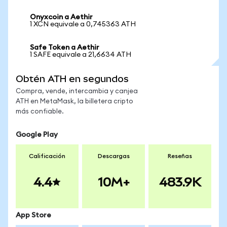
Onyxcoin a Aethir
1 XCN equivale a 0,745363 ATH
Safe Token a Aethir
1 SAFE equivale a 21,6634 ATH
Obtén ATH en segundos
Compra, vende, intercambia y canjea
ATH en MetaMask, la billetera cripto
más confiable.
Google Play
Calificación
Descargas
Reseñas
4.4
10M+
483.9K
App Store