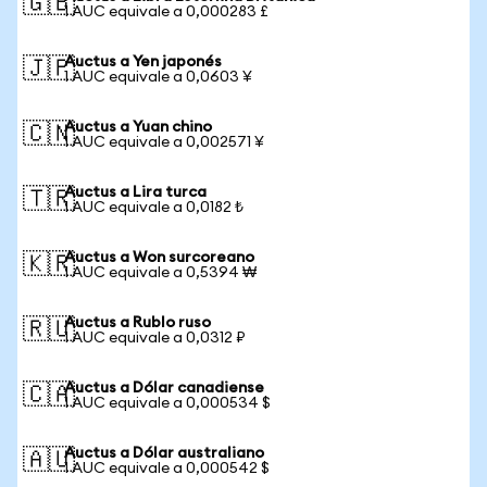
🇬🇧
1 AUC equivale a 0,000283 £
Auctus a Yen japonés
🇯🇵
1 AUC equivale a 0,0603 ¥
Auctus a Yuan chino
🇨🇳
1 AUC equivale a 0,002571 ¥
Auctus a Lira turca
🇹🇷
1 AUC equivale a 0,0182 ₺
Auctus a Won surcoreano
🇰🇷
1 AUC equivale a 0,5394 ₩
Auctus a Rublo ruso
🇷🇺
1 AUC equivale a 0,0312 ₽
Auctus a Dólar canadiense
🇨🇦
1 AUC equivale a 0,000534 $
Auctus a Dólar australiano
🇦🇺
1 AUC equivale a 0,000542 $