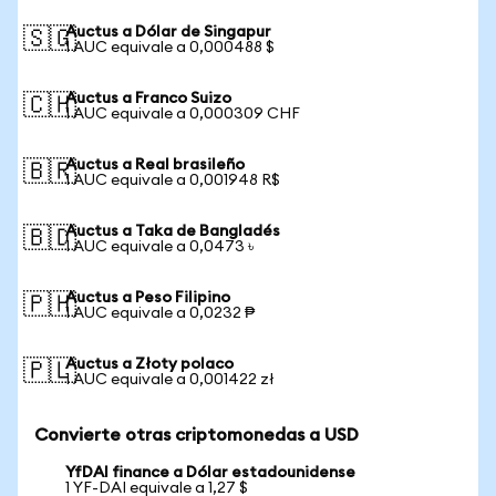
Auctus a Dólar de Singapur
🇸🇬
1 AUC equivale a 0,000488 $
Auctus a Franco Suizo
🇨🇭
1 AUC equivale a 0,000309 CHF
Auctus a Real brasileño
🇧🇷
1 AUC equivale a 0,001948 R$
Auctus a Taka de Bangladés
🇧🇩
1 AUC equivale a 0,0473 ৳
Auctus a Peso Filipino
🇵🇭
1 AUC equivale a 0,0232 ₱
Auctus a Złoty polaco
🇵🇱
1 AUC equivale a 0,001422 zł
Convierte otras criptomonedas a USD
YfDAI finance a Dólar estadounidense
1 YF-DAI equivale a 1,27 $