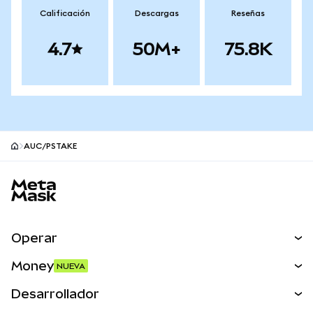
Calificación
Descargas
Reseñas
4.7
50M+
75.8K
AUC/PSTAKE
Pie de página del sitio MetaMask
Operar
Canjear
Money
NUEVA
Predecir
NUEVA
Comprar
Desarrollador
Perps
NUEVA
Tarjeta
Ver los documentos