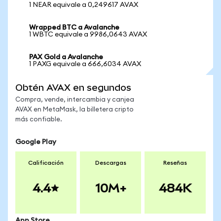
1 NEAR equivale a 0,249617 AVAX
Wrapped BTC a Avalanche
1 WBTC equivale a 9986,0643 AVAX
PAX Gold a Avalanche
1 PAXG equivale a 666,6034 AVAX
Obtén AVAX en segundos
Compra, vende, intercambia y canjea
AVAX en MetaMask, la billetera cripto
más confiable.
Google Play
Calificación
Descargas
Reseñas
4.4
10M+
484K
App Store