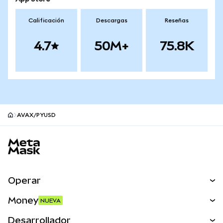
Calificación
Descargas
Reseñas
4.7
50M+
75.8K
AVAX/PYUSD
Pie de página del sitio MetaMask
Operar
Canjear
Money
NUEVA
Predecir
NUEVA
Comprar
Desarrollador