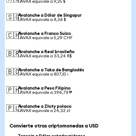
1 AVAX equivale a 9,25 $
Avalanche a Dólar de Singapur
🇸🇬
1 AVAX equivale a 8,36 $
Avalanche a Franco Suizo
🇨🇭
1 AVAX equivale a 5,29 CHF
Avalanche a Real brasileño
🇧🇷
1 AVAX equivale a 33,24 R$
Avalanche a Taka de Bangladés
🇧🇩
1 AVAX equivale a 807,10 ৳
Avalanche a Peso Filipino
🇵🇭
1 AVAX equivale a 396,78 ₱
Avalanche a Złoty polaco
🇵🇱
1 AVAX equivale a 24,32 zł
Convierte otras criptomonedas a USD