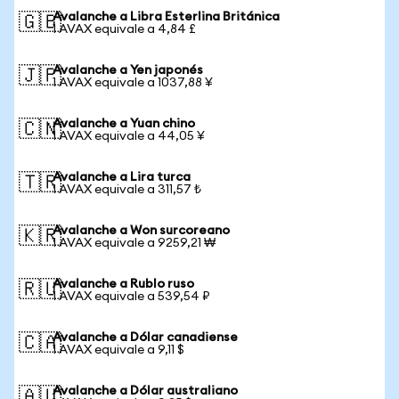
Avalanche a Libra Esterlina Británica
🇬🇧
1 AVAX equivale a 4,84 £
Avalanche a Yen japonés
🇯🇵
1 AVAX equivale a 1037,88 ¥
Avalanche a Yuan chino
🇨🇳
1 AVAX equivale a 44,05 ¥
Avalanche a Lira turca
🇹🇷
1 AVAX equivale a 311,57 ₺
Avalanche a Won surcoreano
🇰🇷
1 AVAX equivale a 9259,21 ₩
Avalanche a Rublo ruso
🇷🇺
1 AVAX equivale a 539,54 ₽
Avalanche a Dólar canadiense
🇨🇦
1 AVAX equivale a 9,11 $
Avalanche a Dólar australiano
🇦🇺