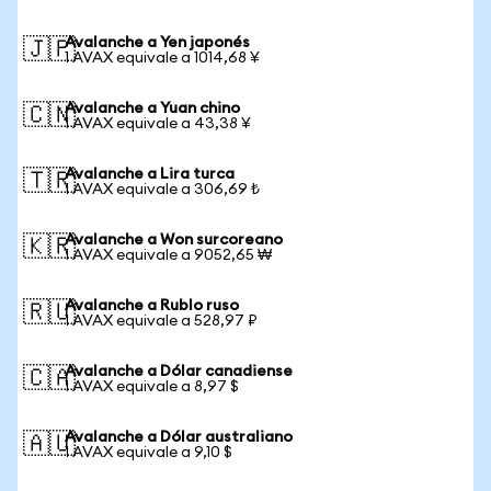
Avalanche a Yen japonés
🇯🇵
1 AVAX equivale a 1014,68 ¥
Avalanche a Yuan chino
🇨🇳
1 AVAX equivale a 43,38 ¥
Avalanche a Lira turca
🇹🇷
1 AVAX equivale a 306,69 ₺
Avalanche a Won surcoreano
🇰🇷
1 AVAX equivale a 9052,65 ₩
Avalanche a Rublo ruso
🇷🇺
1 AVAX equivale a 528,97 ₽
Avalanche a Dólar canadiense
🇨🇦
1 AVAX equivale a 8,97 $
Avalanche a Dólar australiano
🇦🇺
1 AVAX equivale a 9,10 $