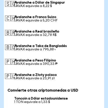
Avalanche a Dólar de Singapur
🇸🇬
1 AVAX equivale a 8,22 $
Avalanche a Franco Suizo
🇨🇭
1 AVAX equivale a 5,20 CHF
Avalanche a Real brasileño
🇧🇷
1 AVAX equivale a 32,78 R$
Avalanche a Taka de Bangladés
🇧🇩
1 AVAX equivale a 795,88 ৳
Avalanche a Peso Filipino
🇵🇭
1 AVAX equivale a 390,33 ₱
Avalanche a Złoty polaco
🇵🇱
1 AVAX equivale a 23,91 zł
Convierte otras criptomonedas a USD
Toncoin a Dólar estadounidense
1 TON equivale a 1,33 $