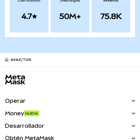
Calificación
Descargas
Reseñas
4.7
50M+
75.8K
AVAX/TON
Pie de página del sitio MetaMask
Operar
Canjear
Money
NUEVA
Predecir
NUEVA
Comprar
Desarrollador
Perps
NUEVA
Tarjeta
Ver los documentos
Obtén MetaMask