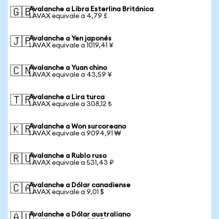
Avalanche a Libra Esterlina Británica
🇬🇧
1 AVAX equivale a 4,79 £
Avalanche a Yen japonés
🇯🇵
1 AVAX equivale a 1019,41 ¥
Avalanche a Yuan chino
🇨🇳
1 AVAX equivale a 43,59 ¥
Avalanche a Lira turca
🇹🇷
1 AVAX equivale a 308,12 ₺
Avalanche a Won surcoreano
🇰🇷
1 AVAX equivale a 9094,91 ₩
Avalanche a Rublo ruso
🇷🇺
1 AVAX equivale a 531,43 ₽
Avalanche a Dólar canadiense
🇨🇦
1 AVAX equivale a 9,01 $
Avalanche a Dólar australiano
🇦🇺