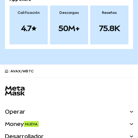
Calificación
Descargas
Reseñas
4.7
50M+
75.8K
AVAX/WBTC
Pie de página del sitio MetaMask
Operar
Canjear
Money
NUEVA
Predecir
NUEVA
Comprar
Desarrollador