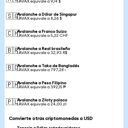
1 AVAX equivale a 9,14 $
Avalanche a Dólar de Singapur
🇸🇬
1 AVAX equivale a 8,26 $
Avalanche a Franco Suizo
🇨🇭
1 AVAX equivale a 5,22 CHF
Avalanche a Real brasileño
🇧🇷
1 AVAX equivale a 32,93 R$
Avalanche a Taka de Bangladés
🇧🇩
1 AVAX equivale a 797,28 ৳
Avalanche a Peso Filipino
🇵🇭
1 AVAX equivale a 392,15 ₱
Avalanche a Złoty polaco
🇵🇱
1 AVAX equivale a 24,00 zł
Convierte otras criptomonedas a USD