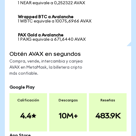
1 NEAR equivale a 0,252322 AVAX
Wrapped BTC a Avalanche
1 WBTC equivale a 10075,6966 AVAX
PAX Gold a Avalanche
1 PAXG equivale a 671,6440 AVAX
Obtén AVAX en segundos
Compra, vende, intercambia y canjea
AVAX en MetaMask, la billetera cripto
más confiable.
Google Play
Calificación
Descargas
Reseñas
4.4
10M+
483.9K
App Store