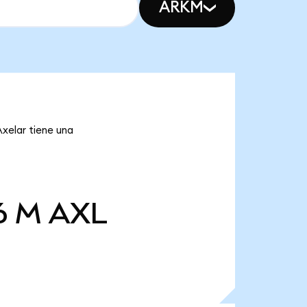
ARKM
Axelar tiene una
6 M
AXL