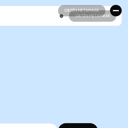
OBTÉN METAMASK
OBTÉN METAMASK
OBTÉN METAMASK
OBTÉN METAMASK