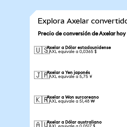
Explora Axelar converti
Precio de conversión de Axelar hoy
Axelar a Dólar estadounidense
🇺🇸
1 AXL equivale a 0,0365 $
Axelar a Yen japonés
🇯🇵
1 AXL equivale a 5,75 ¥
Axelar a Won surcoreano
🇰🇷
1 AXL equivale a 51,48 ₩
Axelar a Dólar australiano
🇦🇺
1 AXL equivale a 0,0517 $