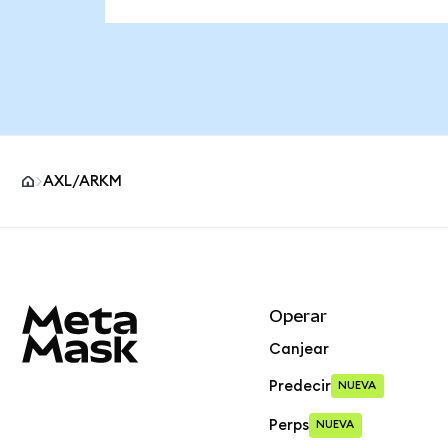
AXL/ARKM
Pie de página del sitio MetaMask
Operar
Canjear
Predecir
NUEVA
Perps
NUEVA