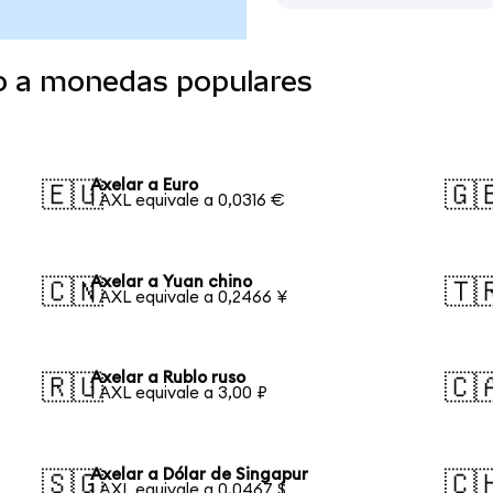
do a monedas populares
Axelar a Euro
🇪🇺
🇬
1 AXL equivale a 0,0316 €
Axelar a Yuan chino
🇨🇳
🇹
1 AXL equivale a 0,2466 ¥
Axelar a Rublo ruso
🇷🇺
🇨
1 AXL equivale a 3,00 ₽
Axelar a Dólar de Singapur
🇸🇬
🇨
1 AXL equivale a 0,0467 $