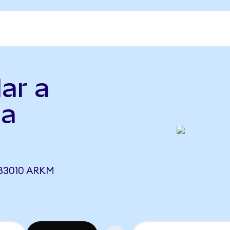
ar a
 a
383010 ARKM