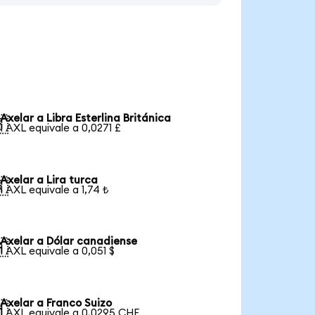
Axelar a Libra Esterlina Británica

1 AXL equivale a 0,0271 £
Axelar a Lira turca

1 AXL equivale a 1,74 ₺
Axelar a Dólar canadiense

1 AXL equivale a 0,051 $
Axelar a Franco Suizo

1 AXL equivale a 0,0295 CHF