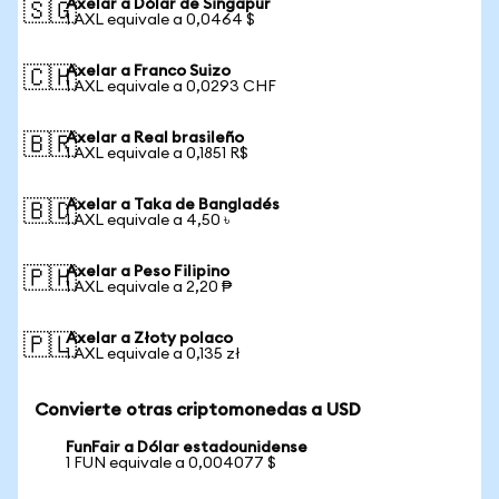
Axelar a Dólar de Singapur
🇸🇬
1 AXL equivale a 0,0464 $
Axelar a Franco Suizo
🇨🇭
1 AXL equivale a 0,0293 CHF
Axelar a Real brasileño
🇧🇷
1 AXL equivale a 0,1851 R$
Axelar a Taka de Bangladés
🇧🇩
1 AXL equivale a 4,50 ৳
Axelar a Peso Filipino
🇵🇭
1 AXL equivale a 2,20 ₱
Axelar a Złoty polaco
🇵🇱
1 AXL equivale a 0,135 zł
Convierte otras criptomonedas a USD
FunFair a Dólar estadounidense
1 FUN equivale a 0,004077 $