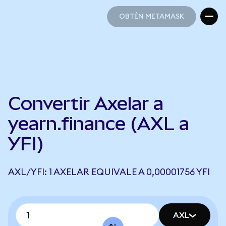
OBTÉN METAMASK
OBTÉN METAMASK
Convertir Axelar a
yearn.finance (AXL a
YFI)
AXL/YFI: 1 AXELAR EQUIVALE A 0,00001756 YFI
AXL