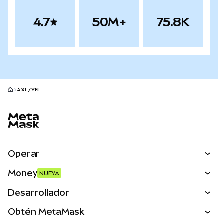
4.7
50M+
75.8K
AXL/YFI
Pie de página del sitio MetaMask
Operar
Canjear
Money
NUEVA
Predecir
NUEVA
Comprar
Desarrollador
Perps
NUEVA
Tarjeta
Ver los documentos
Obtén MetaMask
Activos del mundo real