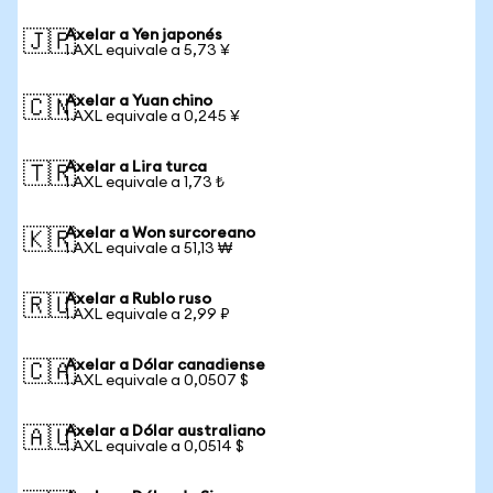
Axelar a Yen japonés
🇯🇵
1 AXL equivale a 5,73 ¥
Axelar a Yuan chino
🇨🇳
1 AXL equivale a 0,245 ¥
Axelar a Lira turca
🇹🇷
1 AXL equivale a 1,73 ₺
Axelar a Won surcoreano
🇰🇷
1 AXL equivale a 51,13 ₩
Axelar a Rublo ruso
🇷🇺
1 AXL equivale a 2,99 ₽
Axelar a Dólar canadiense
🇨🇦
1 AXL equivale a 0,0507 $
Axelar a Dólar australiano
🇦🇺
1 AXL equivale a 0,0514 $