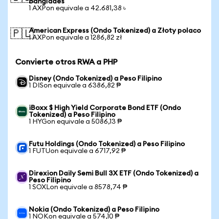
Bangladés
1 AXPon equivale a 42.681,38 ৳
American Express (Ondo Tokenized) a Złoty polaco
🇵🇱
1 AXPon equivale a 1286,82 zł
Convierte otros RWA a PHP
Disney (Ondo Tokenized) a Peso Filipino
1 DISon equivale a 6386,82 ₱
iBoxx $ High Yield Corporate Bond ETF (Ondo
Tokenized) a Peso Filipino
1 HYGon equivale a 5086,13 ₱
Futu Holdings (Ondo Tokenized) a Peso Filipino
1 FUTUon equivale a 6717,92 ₱
Direxion Daily Semi Bull 3X ETF (Ondo Tokenized) a
Peso Filipino
1 SOXLon equivale a 8578,74 ₱
Nokia (Ondo Tokenized) a Peso Filipino
1 NOKon equivale a 574,10 ₱