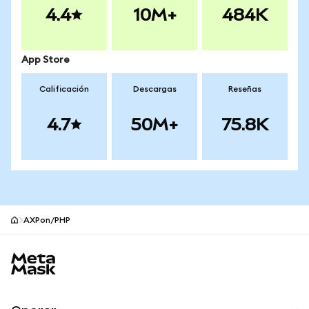
4.4
10M+
484K
App Store
Calificación
Descargas
Reseñas
4.7
50M+
75.8K
AXPon/PHP
Pie de página del sitio MetaMask