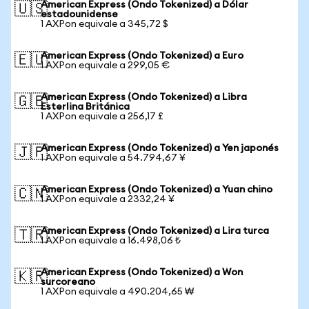
American Express (Ondo Tokenized) a Dólar
🇺🇸
estadounidense
1 AXPon equivale a 345,72 $
American Express (Ondo Tokenized) a Euro
🇪🇺
1 AXPon equivale a 299,05 €
American Express (Ondo Tokenized) a Libra
🇬🇧
Esterlina Británica
1 AXPon equivale a 256,17 £
American Express (Ondo Tokenized) a Yen japonés
🇯🇵
1 AXPon equivale a 54.794,67 ¥
American Express (Ondo Tokenized) a Yuan chino
🇨🇳
1 AXPon equivale a 2332,24 ¥
American Express (Ondo Tokenized) a Lira turca
🇹🇷
1 AXPon equivale a 16.498,06 ₺
American Express (Ondo Tokenized) a Won
🇰🇷
surcoreano
1 AXPon equivale a 490.204,65 ₩