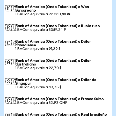
Bank of America (Ondo Tokenized) a Won
🇰🇷
surcoreano
1 BACon equivale a 92.230,88 ₩
Bank of America (Ondo Tokenized) a Rublo ruso
🇷🇺
1 BACon equivale a 5389,24 ₽
Bank of America (Ondo Tokenized) a Dólar
🇨🇦
canadiense
1 BACon equivale a 91,39 $
Bank of America (Ondo Tokenized) a Dólar
🇦🇺
australiano
1 BACon equivale a 92,70 $
Bank of America (Ondo Tokenized) a Dólar de
🇸🇬
Singapur
1 BACon equivale a 83,73 $
Bank of America (Ondo Tokenized) a Franco Suizo
🇨🇭
1 BACon equivale a 52,93 CHF
Bank of America (Ondo Tokenized) a Real brasileño