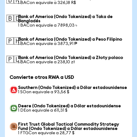
🇧🇷
1 BACon equivale a 326,18 R$
Bank of America (Ondo Tokenized) a Taka de
🇧🇩
Bangladés
1 BACon equivale a 7898,03 ৳
Bank of America (Ondo Tokenized) a Peso Filipino
🇵🇭
1 BACon equivale a 3873,91 ₱
Bank of America (Ondo Tokenized) a Złoty polaco
🇵🇱
1 BACon equivale a 238,10 zł
Convierte otros RWA a USD
Southern (Ondo Tokenized) a Dólar estadounidense
1 SOon equivale a 93,56 $
Deere (Ondo Tokenized) a Dólar estadounidense
1 DEon equivale a 611,31 $
First Trust Global Tactical Commodity Strategy
Fund (Ondo Tokenized) a Dólar estadounidense
1 FTGCon equivale a 28,77 $