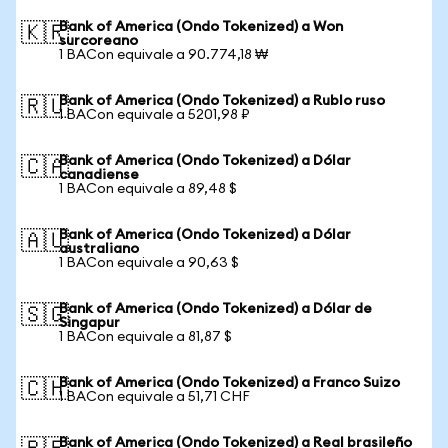
Bank of America (Ondo Tokenized) a Won
🇰🇷
surcoreano
1 BACon equivale a 90.774,18 ₩
Bank of America (Ondo Tokenized) a Rublo ruso
🇷🇺
1 BACon equivale a 5201,98 ₽
Bank of America (Ondo Tokenized) a Dólar
🇨🇦
canadiense
1 BACon equivale a 89,48 $
Bank of America (Ondo Tokenized) a Dólar
🇦🇺
australiano
1 BACon equivale a 90,63 $
Bank of America (Ondo Tokenized) a Dólar de
🇸🇬
Singapur
1 BACon equivale a 81,87 $
Bank of America (Ondo Tokenized) a Franco Suizo
🇨🇭
1 BACon equivale a 51,71 CHF
Bank of America (Ondo Tokenized) a Real brasileño